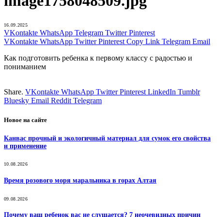
image1758048509.jpg
16.09.2025
VKontakte
WhatsApp
Telegram
Twitter
Pinterest
VKontakte
WhatsApp
Twitter
Pinterest
Copy Link
Telegram
Email
Как подготовить ребенка к первому классу с радостью и
пониманием
Share.
VKontakte
WhatsApp
Twitter
Pinterest
LinkedIn
Tumblr
Bluesky
Email
‏Reddit
Telegram
Новое на сайте
Канвас прочный и экологичный материал для сумок его свойства
и применение
10.08.2026
Время розового моря маральника в горах Алтая
09.08.2026
Почему ваш ребенок вас не слушается? 7 неочевидных причин