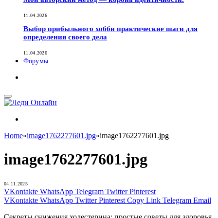
11.04.2026
Выбор прибыльного хобби практические шаги для
определения своего дела
11.04.2026
Форумы
Home
»
image1762277601.jpg
»
image1762277601.jpg
image1762277601.jpg
04.11.2025
VKontakte
WhatsApp
Telegram
Twitter
Pinterest
VKontakte
WhatsApp
Twitter
Pinterest
Copy Link
Telegram
Email
Секреты снижения холестерина: простые советы для здоровья