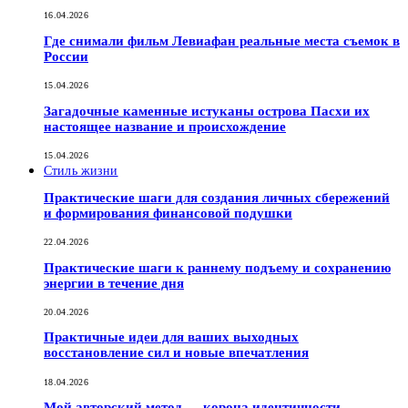
16.04.2026
Где снимали фильм Левиафан реальные места съемок в
России
15.04.2026
Загадочные каменные истуканы острова Пасхи их
настоящее название и происхождение
15.04.2026
Стиль жизни
Практические шаги для создания личных сбережений
и формирования финансовой подушки
22.04.2026
Практические шаги к раннему подъему и сохранению
энергии в течение дня
20.04.2026
Практичные идеи для ваших выходных
восстановление сил и новые впечатления
18.04.2026
Мой авторский метод — корона идентичности.