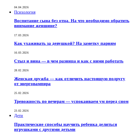
04.04.2026
Психология
Воспитание сына без отца. На что необходимо обратить
внимание женщине?
17.03.2026
Как ухаживать за девушкой? На заметку парням
16.03.2026
Стыд и вина — в чем разница и как с ними работать
28.02.2026
Женская дружба — как отличить настоящую подругу
от энерговампира
25.02.2026
Тревожность по вечерам — успокаиваем ум перед сном
23.02.2026
Дети
Практические способы научить ребенка делиться
игрушками с другими детьми