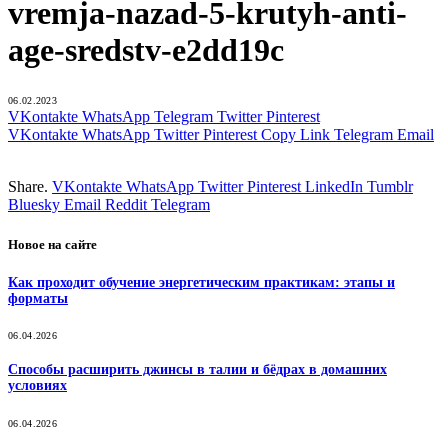
vremja-nazad-5-krutyh-anti-
age-sredstv-e2dd19c
06.02.2023
VKontakte
WhatsApp
Telegram
Twitter
Pinterest
VKontakte
WhatsApp
Twitter
Pinterest
Copy Link
Telegram
Email
Share.
VKontakte
WhatsApp
Twitter
Pinterest
LinkedIn
Tumblr
Bluesky
Email
‏Reddit
Telegram
Новое на сайте
Как проходит обучение энергетическим практикам: этапы и
форматы
06.04.2026
Способы расширить джинсы в талии и бёдрах в домашних
условиях
06.04.2026