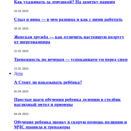
Как ухаживать за девушкой? На заметку парням
16.03.2026
Стыд и вина — в чем разница и как с ними работать
28.02.2026
Женская дружба — как отличить настоящую подругу
от энерговампира
25.02.2026
Тревожность по вечерам — успокаиваем ум перед сном
23.02.2026
Дети
А Стоит ли наказывать ребёнка?
05.04.2026
Простые шаги обучения ребенка делению в столбик
наглядный метод и примеры
04.04.2026
Обучение ребенка звонку в скорую помощь полицию и
МЧС правила и тренажеры