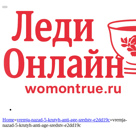
Home
»
vremja-nazad-5-krutyh-anti-age-sredstv-e2dd19c
»
vremja-
nazad-5-krutyh-anti-age-sredstv-e2dd19c