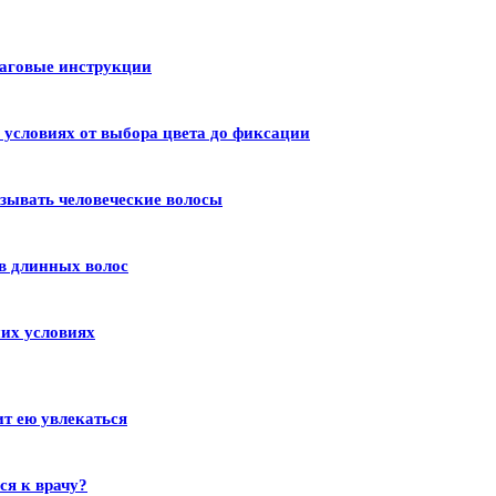
шаговые инструкции
условиях от выбора цвета до фиксации
зывать человеческие волосы
в длинных волос
их условиях
ит ею увлекаться
ся к врачу?