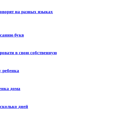
оворят на разных языках
исанию букв
ровати в свою собственную
у ребенка
енка дома
сколько дней