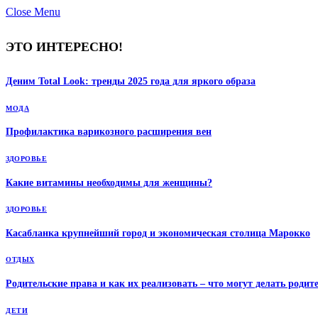
Close Menu
ЭТО ИНТЕРЕСНО!
Деним Total Look: тренды 2025 года для яркого образа
МОДА
Профилактика варикозного расширения вен
ЗДОРОВЬЕ
Какие витамины необходимы для женщины?
ЗДОРОВЬЕ
Касабланка крупнейший город и экономическая столица Марокко
ОТДЫХ
Родительские права и как их реализовать – что могут делать роди
ДЕТИ