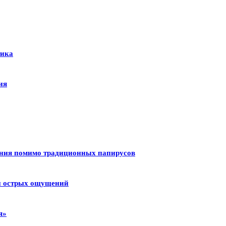
тика
ия
ения помимо традиционных папирусов
 и острых ощущений
я»