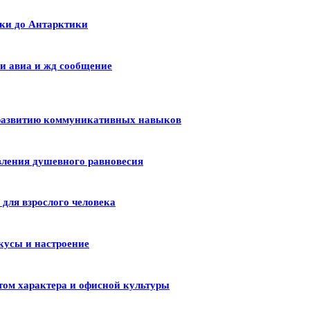
ики до Антарктики
и авиа и жд сообщение
 развитию коммуникативных навыков
вления душевного равновесия
для взрослого человека
кусы и настроение
том характера и офисной культуры