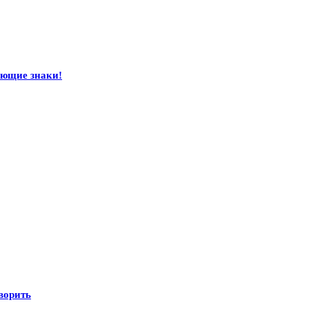
ающие знаки!
оворить