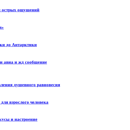
 и острых ощущений
я»
ики до Антарктики
и авиа и жд сообщение
вления душевного равновесия
для взрослого человека
кусы и настроение