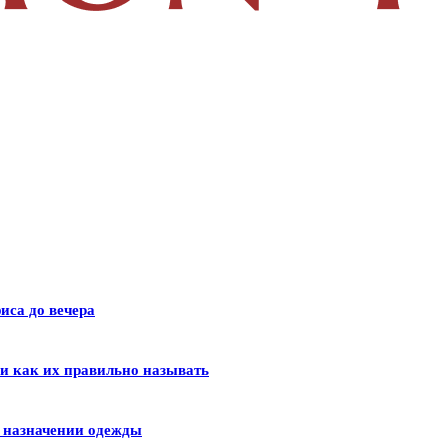
иса до вечера
 и как их правильно называть
и назначении одежды