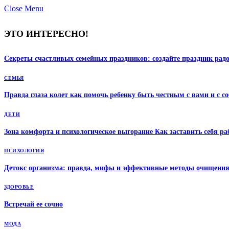
Close Menu
ЭТО ИНТЕРЕСНО!
Секреты счастливых семейных праздников: создайте праздник рад
СЕМЬЯ
Правда глаза колет как помочь ребенку быть честным с вами и с с
ДЕТИ
Зона комфорта и психологическое выгорание Как заставить себя ра
ПСИХОЛОГИЯ
Детокс организма: правда, мифы и эффективные методы очищени
ЗДОРОВЬЕ
Встречай ее сочно
МОДА