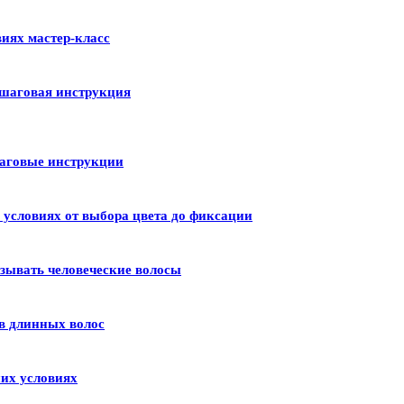
иях мастер-класс
шаговая инструкция
шаговые инструкции
условиях от выбора цвета до фиксации
зывать человеческие волосы
в длинных волос
их условиях