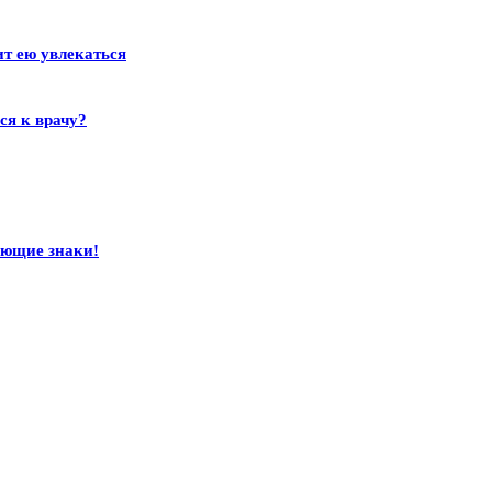
ит ею увлекаться
ся к врачу?
ающие знаки!