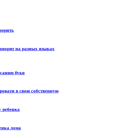
оворить
оворят на разных языках
исанию букв
ровати в свою собственную
у ребенка
енка дома