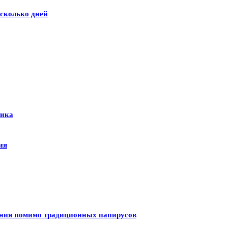
сколько дней
тика
ия
ения помимо традиционных папирусов