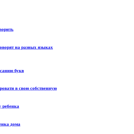
оворить
оворят на разных языках
исанию букв
ровати в свою собственную
у ребенка
енка дома