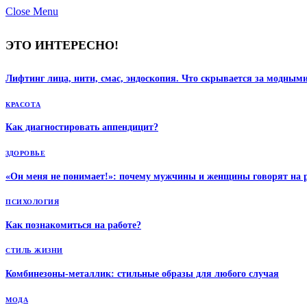
Close Menu
ЭТО ИНТЕРЕСНО!
Лифтинг лица, нити, смас, эндоскопия. Что скрывается за модным
КРАСОТА
Как диагностировать аппендицит?
ЗДОРОВЬЕ
«Он меня не понимает!»: почему мужчины и женщины говорят на 
ПСИХОЛОГИЯ
Как познакомиться на работе?
СТИЛЬ ЖИЗНИ
Комбинезоны-металлик: стильные образы для любого случая
МОДА