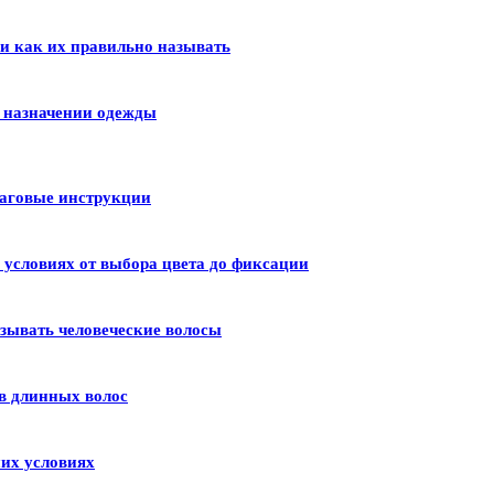
 и как их правильно называть
и назначении одежды
шаговые инструкции
условиях от выбора цвета до фиксации
зывать человеческие волосы
в длинных волос
их условиях