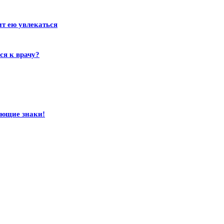
ит ею увлекаться
ся к врачу?
ающие знаки!