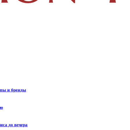
ипы и бренды
лю
иса до вечера