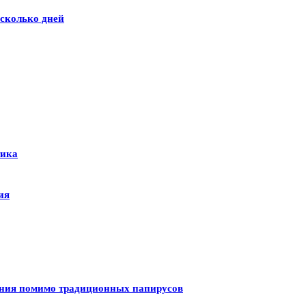
сколько дней
тика
ия
ения помимо традиционных папирусов