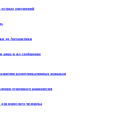
 и острых ощущений
я»
ики до Антарктики
и авиа и жд сообщение
 развитию коммуникативных навыков
вления душевного равновесия
для взрослого человека