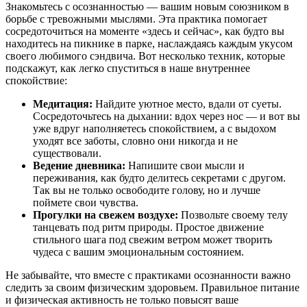
Знакомьтесь с осознанностью — вашим новым союзником в
борьбе с тревожными мыслями. Эта практика помогает
сосредоточиться на моменте «здесь и сейчас», как будто вы
находитесь на пикнике в парке, наслаждаясь каждым укусом
своего любимого сэндвича. Вот несколько техник, которые
подскажут, как легко спуститься в наше внутреннее
спокойствие:
Медитация:
Найдите уютное место, вдали от суеты.
Сосредоточьтесь на дыхании: вдох через нос — и вот вы
уже вдруг наполняетесь спокойствием, а с выдохом
уходят все заботы, словно они никогда и не
существовали.
Ведение дневника:
Напишите свои мысли и
переживания, как будто делитесь секретами с другом.
Так вы не только освободите голову, но и лучше
поймете свои чувства.
Прогулки на свежем воздухе:
Позвольте своему телу
танцевать под ритм природы. Простое движение
стильного шага под свежим ветром может творить
чудеса с вашим эмоциональным состоянием.
Не забывайте, что вместе с практиками осознанности важно
следить за своим физическим здоровьем. Правильное питание
и физическая активность не только повысят ваше