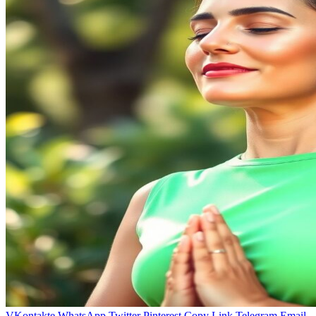
VKontakte
WhatsApp
Twitter
Pinterest
Copy Link
Telegram
Email