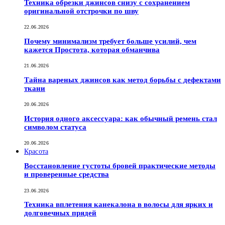
Техника обрезки джинсов снизу с сохранением
оригинальной отстрочки по шву
22.06.2026
Почему минимализм требует больше усилий, чем
кажется Простота, которая обманчива
21.06.2026
Тайна вареных джинсов как метод борьбы с дефектами
ткани
20.06.2026
История одного аксессуара: как обычный ремень стал
символом статуса
20.06.2026
Красота
Восстановление густоты бровей практические методы
и проверенные средства
23.06.2026
Техника вплетения канекалона в волосы для ярких и
долговечных прядей