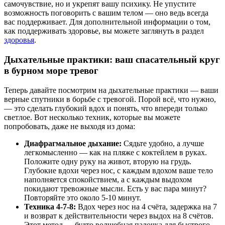
самочувствие, но и укрепят вашу психику. Не упустите
возможность поговорить с вашим телом — оно ведь всегда
вас поддерживает. Для дополнительной информации о том,
как поддерживать здоровье, вы можете заглянуть в раздел
здоровья
.
Дыхательные практики: ваш спасательный круг
в бурном море тревог
Теперь давайте посмотрим на дыхательные практики — ваши
верные спутники в борьбе с тревогой. Порой всё, что нужно,
— это сделать глубокий вдох и понять, что впереди только
светлое. Вот несколько техник, которые вы можете
попробовать, даже не выходя из дома:
Диафрагмальное дыхание:
Сядьте удобно, а лучше
легкомысленно — как на пляже с коктейлем в руках.
Положите одну руку на живот, вторую на грудь.
Глубокие вдохи через нос, с каждым вдохом ваше тело
наполняется спокойствием, а с каждым выдохом
покидают тревожные мысли. Есть у вас пара минут?
Повторяйте это около 5-10 минут.
Техника 4-7-8:
Вдох через нос на 4 счёта, задержка на 7
и возврат к действительности через выдох на 8 счётов.
Этот метод — будто волшебная палочка для быстрого