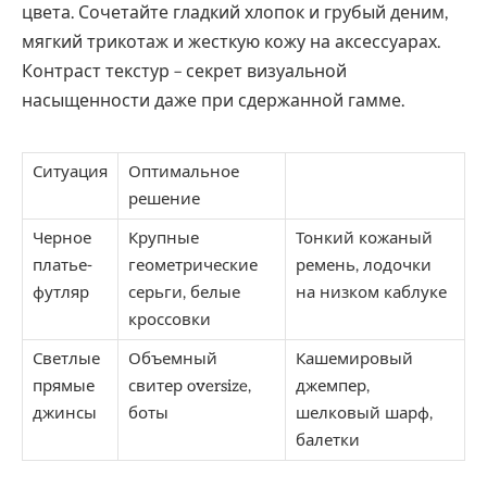
цвета. Сочетайте гладкий хлопок и грубый деним,
мягкий трикотаж и жесткую кожу на аксессуарах.
Контраст текстур – секрет визуальной
насыщенности даже при сдержанной гамме.
Ситуация
Оптимальное
решение
Черное
Крупные
Тонкий кожаный
платье-
геометрические
ремень, лодочки
футляр
серьги, белые
на низком каблуке
кроссовки
Светлые
Объемный
Кашемировый
прямые
свитер oversize,
джемпер,
джинсы
боты
шелковый шарф,
балетки