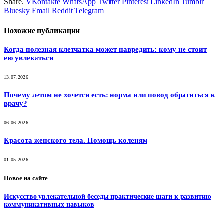
Share.
VKontakte
WhatsApp
Twitter
Pinterest
LinkedIn
Tumblr
Bluesky
Email
‏Reddit
Telegram
Похожие
публикации
Когда полезная клетчатка может навредить: кому не стоит
ею увлекаться
13.07.2026
Почему летом не хочется есть: норма или повод обратиться к
врачу?
06.06.2026
Красота женского тела. Помощь коленям
01.05.2026
Новое на сайте
Искусство увлекательной беседы практические шаги к развитию
коммуникативных навыков