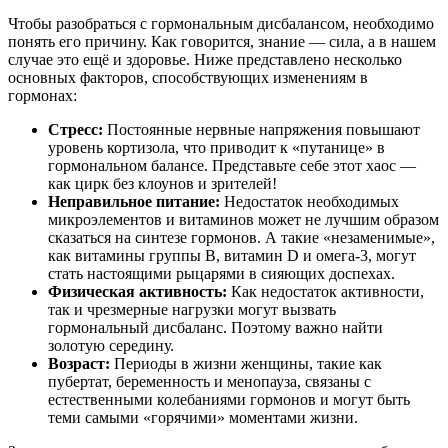
Чтобы разобраться с гормональным дисбалансом, необходимо
понять его причину. Как говорится, знание — сила, а в нашем
случае это ещё и здоровье. Ниже представлено несколько
основных факторов, способствующих изменениям в
гормонах:
Стресс:
Постоянные нервные напряжения повышают
уровень кортизола, что приводит к «путанице» в
гормональном балансе. Представьте себе этот хаос —
как цирк без клоунов и зрителей!
Неправильное питание:
Недостаток необходимых
микроэлементов и витаминов может не лучшим образом
сказаться на синтезе гормонов. А такие «незаменимые»,
как витамины группы B, витамин D и омега-3, могут
стать настоящими рыцарями в сияющих доспехах.
Физическая активность:
Как недостаток активности,
так и чрезмерные нагрузки могут вызвать
гормональный дисбаланс. Поэтому важно найти
золотую середину.
Возраст:
Периоды в жизни женщины, такие как
пубертат, беременность и менопауза, связаны с
естественными колебаниями гормонов и могут быть
теми самыми «горячими» моментами жизни.