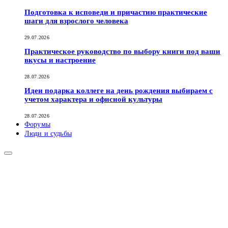
Подготовка к исповеди и причастию практические
шаги для взрослого человека
29.07.2026
Практическое руководство по выбору книги под ваши
вкусы и настроение
28.07.2026
Идеи подарка коллеге на день рождения выбираем с
учетом характера и офисной культуры
28.07.2026
Форумы
Люди и судьбы