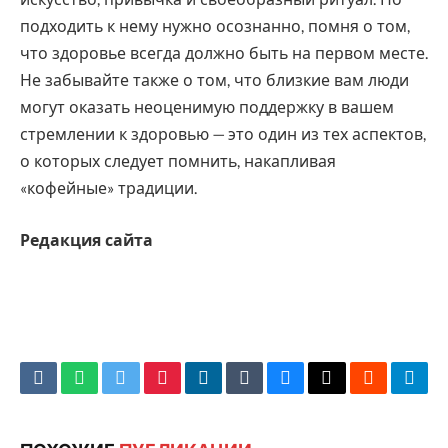
искусство, привычка и своеобразный ритуал. Но
подходить к нему нужно осознанно, помня о том,
что здоровье всегда должно быть на первом месте.
Не забывайте также о том, что близкие вам люди
могут оказать неоценимую поддержку в вашем
стремлении к здоровью — это один из тех аспектов,
о которых следует помнить, накапливая
«кофейные» традиции.
Редакция сайта
VKontakte
WhatsApp
Twitter
Pinterest
LinkedIn
Tumblr
Bluesky
Email
‏Reddit
Tele