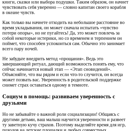
книги, сказки или выбора подушки. Таким образом, он начнет
чувствовать себя уверенно — словно капитан своего корабля
в океане чувств.
Как только вы начнете отходить на небольшое расстояние во
время укладывания, он может сначала испытать «чувство
потери опоры», но не пугайтесь! Да, это может повлечь за
собой некоторые истерики, но со временем и терпением он
поймет, что способен успокоиться сам. Обычно это занимает
всего пару ночей.
Не забудьте внедрить метод «прощания». Ведь это
завершающий ритуал, дающий возможность понять ему, что
сейчас начинается новый этап — «Этап сновидений».
Объясняйте, что вы рядом и если что-то случится, он всегда
может позвать вас. Уверенность в родительской поддержке
снимет страх оставаться одному в темноте.
Социум в помощь: развиваем уверенность с
друзьями
Но не забывайте о важной роли социализации! Общаясь с
другими детьми, ваш малыш научится уверенности и развеет
ту заветную кучу страхов. Поэтому выделяйте время для игр,
походов на детские площадки и любых совместных