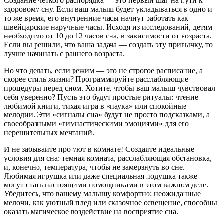
Создание четкого распорядка — это первый шаг на пути к
здоровому сну. Если ваш малыш будет укладываться в одно и
то же время, его внутренние часы начнут работать как
швейцарские наручные часы. Исходя из исследований, детям
необходимо от 10 до 12 часов сна, в зависимости от возраста.
Если вы решили, что ваша задача — создать эту привычку, то
лучше начинать с раннего возраста.
Но что делать, если режим — это не строгое расписание, а
скорее стиль жизни? Программируйте расслабляющие
процедуры перед сном. Хотите, чтобы ваш малыш чувствовал
себя уверенно? Пусть это будут простые ритуалы: чтение
любимой книги, тихая игра в «паука» или спокойные
мелодии. Эти «сигналы сна» будут не просто подсказками, а
своеобразными «гимнастическими эмоциями» для его
нерешительных мечтаний.
И не забывайте про уют в комнате! Создайте идеальные
условия для сна: темная комната, расслабляющая обстановка,
и, конечно, температура, чтобы не замерзнуть во сне.
Любимая игрушка или даже специальная подушка также
могут стать настоящими помощниками в этом важном деле.
Убедитесь, что вашему малышу комфортно: неожиданные
мелочи, как уютный плед или сказочное освещение, способны
оказать магическое воздействие на восприятие сна.