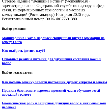
Сетевое издание "Женщина истина" (womontrue.ru)
зарегистрировано в Федеральной службе по надзору в сфере
связи, информационных технологий и массовых
коммуникаций (Роскомнадзор) 16 апреля 2026 года.
Регистрационный номер Эл № ФС77-91380
Выбор редакции
Маникарника Гхат в Варанаси священный ритуал кремации на
берегу Ганга
Как выбрать фитнес-клуб?
Основные режимы питания для улучшения состояния кожи и
волос
Выбор пользователя
Как помочь ребенку завести настоящих друзей: секреты и советы
Правила безопасного перехода проезжей части обучение детей
дорожной грамоте
Биологическая роль и защитная функция волос в интимной зоне
человека