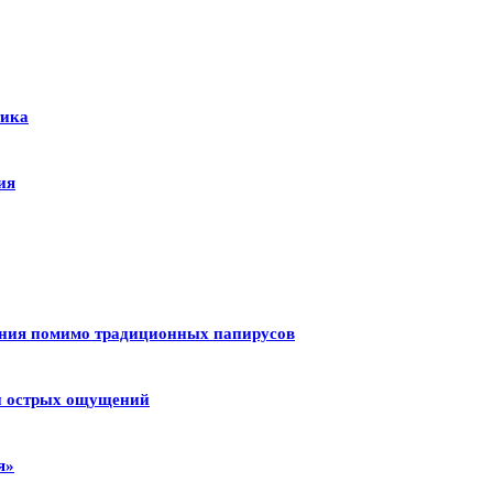
тика
ия
ения помимо традиционных папирусов
 и острых ощущений
я»