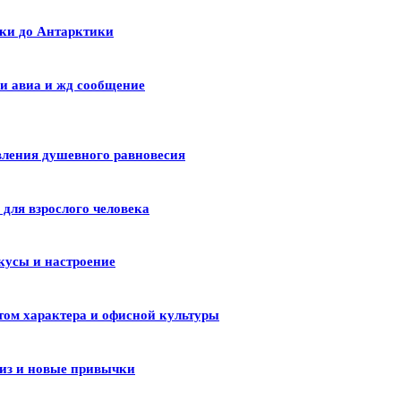
ики до Антарктики
и авиа и жд сообщение
вления душевного равновесия
для взрослого человека
кусы и настроение
том характера и офисной культуры
лиз и новые привычки