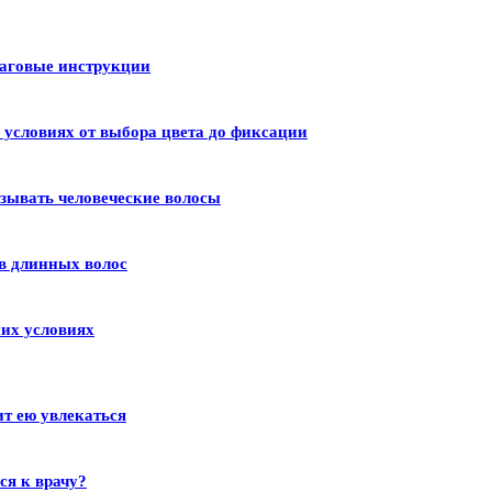
шаговые инструкции
условиях от выбора цвета до фиксации
зывать человеческие волосы
в длинных волос
их условиях
ит ею увлекаться
ся к врачу?