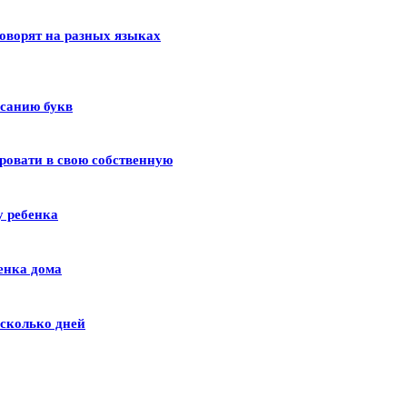
оворят на разных языках
исанию букв
ровати в свою собственную
у ребенка
енка дома
сколько дней