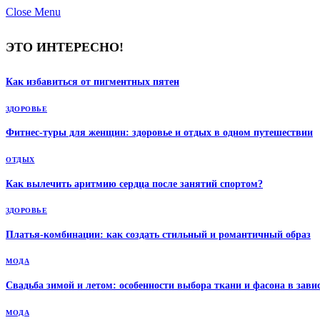
Close Menu
ЭТО ИНТЕРЕСНО!
Как избавиться от пигментных пятен
ЗДОРОВЬЕ
Фитнес-туры для женщин: здоровье и отдых в одном путешествии
ОТДЫХ
Как вылечить аритмию сердца после занятий спортом?
ЗДОРОВЬЕ
Платья-комбинации: как создать стильный и романтичный образ
МОДА
Свадьба зимой и летом: особенности выбора ткани и фасона в завис
МОДА