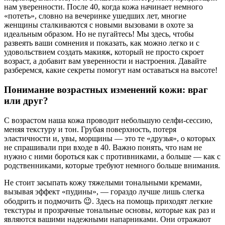
нам уверенности. После 40, когда кожа начинает немного
«потеть», словно на вечеринке ушедших лет, многие
женщины сталкиваются с новыми вызовами в охоте за
идеальным образом. Но не пугайтесь! Мы здесь, чтобы
развеять ваши сомнения и показать, как можно легко и с
удовольствием создать макияж, который не просто скроет
возраст, а добавит вам уверенности и настроения. Давайте
разберемся, какие секреты помогут нам оставаться на высоте!
Понимание возрастных изменений кожи: враг
или друг?
С возрастом наша кожа проводит небольшую селфи-сессию,
меняя текстуру и тон. Грубая поверхность, потеря
эластичности и, увы, морщины — это те «друзья», о которых
не спрашивали при входе в 40. Важно понять, что нам не
нужно с ними бороться как с противниками, а больше — как с
родственниками, которые требуют немного больше внимания.
Не стоит засыпать кожу тяжелыми тональными кремами,
вызывая эффект «пудины», — гораздо лучше лишь слегка
ободрить и подмочить 😉. Здесь на помощь приходят легкие
текстуры и прозрачные тональные основы, которые как раз и
являются вашими надежными напарниками. Они отражают