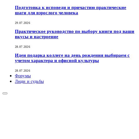
Подготовка к исповеди и причастию практические
шаги для взрослого человека
29.07.2026
Практическое руководство по выбору книги под ваши
вкусы и настроение
28.07.2026
Идеи подарка коллеге на день рождения выбираем с
учетом характера и офисной культуры
28.07.2026
Форумы
Люди и судьбы