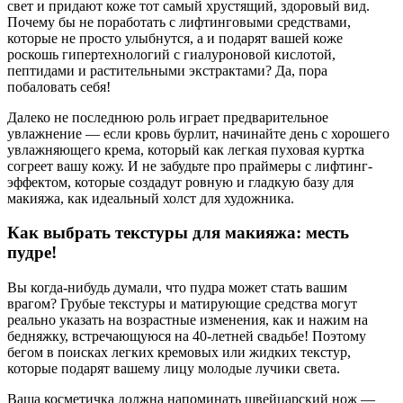
свет и придают коже тот самый хрустящий, здоровый вид.
Почему бы не поработать с лифтинговыми средствами,
которые не просто улыбнутся, а и подарят вашей коже
роскошь гипертехнологий с гиалуроновой кислотой,
пептидами и растительными экстрактами? Да, пора
побаловать себя!
Далеко не последнюю роль играет предварительное
увлажнение — если кровь бурлит, начинайте день с хорошего
увлажняющего крема, который как легкая пуховая куртка
согреет вашу кожу. И не забудьте про праймеры с лифтинг-
эффектом, которые создадут ровную и гладкую базу для
макияжа, как идеальный холст для художника.
Как выбрать текстуры для макияжа: месть
пудре!
Вы когда-нибудь думали, что пудра может стать вашим
врагом? Грубые текстуры и матирующие средства могут
реально указать на возрастные изменения, как и нажим на
бедняжку, встречающуюся на 40-летней свадьбе! Поэтому
бегом в поисках легких кремовых или жидких текстур,
которые подарят вашему лицу молодые лучики света.
Ваша косметичка должна напоминать швейцарский нож —