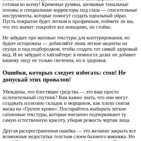
готовая ко всему! Кремовые румяна, шелковые тональные
основы и специальные корректоры под глаза — спасительные
инструменты, которые помогут создать идеальный образ.
Пусть покрытие будет легким и прозрачным, поймете ли вы,
что это значит: покройте все невидимо, но стойко.
Не забудьте про матовые текстуры для контурирования, но
будьте осторожны — добавляйте лишь легкие акценты на
скулах и под подбородком, чтобы создать тот самый здоровый
вид. И не забудьте о хайлайтере: в немногох дозах он добавит
вашему лицу не только свечения, но и здоровья.
Ошибки, которых следует избегать: стоп! Не
допускай этих провалов!
Убеждены, что блестящие средства — это ваш просто
ослепительный спутник? Вам важно знать, что они могут
создавать иллюзию складок и морщинок, как плохо снятая
маска на «Группе крови». Постарайтесь выбирать легкие
сатиновые текстуры, которые внезапно подчеркивают ту
самую естественную красоту, убирая резкость чертам лица.
Другая распространенная ошибка — это желание закрыть все
возможные недостатки толстым слоем базового макияжа. Но