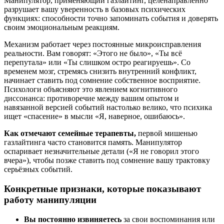
Манипулятор, применяющий газлайтинг, целенаправленно
разрушает вашу уверенность в базовых психических
функциях: способности точно запоминать события и доверять
своим эмоциональным реакциям.
Механизм работает через постоянные микроисправления
реальности. Вам говорят: «Этого не было», «Ты всё
перепутала» или «Ты слишком остро реагируешь». Со
временем мозг, стремясь снизить внутренний конфликт,
начинает ставить под сомнение собственное восприятие.
Психологи объясняют это явлением когнитивного
диссонанса: противоречие между вашим опытом и
навязанной версией событий настолько велико, что психика
ищет «спасение» в мысли «Я, наверное, ошибаюсь».
Как отмечают семейные терапевты,
первой мишенью
газлайтинга часто становится память. Манипулятор
оспаривает незначительные детали («Я не говорил этого
вчера»), чтобы позже ставить под сомнение вашу трактовку
серьёзных событий.
Конкретные признаки, которые показывают
работу манипуляции
Вы постоянно извиняетесь
за свои воспоминания или