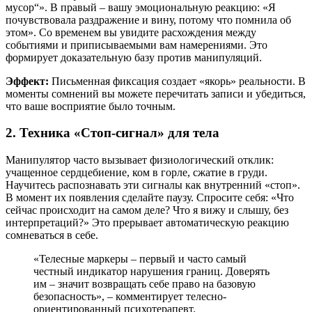
мусор“». В правый – вашу эмоциональную реакцию: «Я
почувствовала раздражение и вину, потому что помнила об
этом». Со временем вы увидите расхождения между
событиями и приписываемыми вам намерениями. Это
формирует доказательную базу против манипуляций.
Эффект:
Письменная фиксация создает «якорь» реальности. В
моменты сомнений вы можете перечитать записи и убедиться,
что ваше восприятие было точным.
2. Техника «Стоп-сигнал» для тела
Манипулятор часто вызывает физиологический отклик:
учащенное сердцебиение, ком в горле, сжатие в груди.
Научитесь распознавать эти сигналы как внутренний «стоп».
В момент их появления сделайте паузу. Спросите себя: «Что
сейчас происходит на самом деле? Что я вижу и слышу, без
интерпретаций?» Это прерывает автоматическую реакцию
сомневаться в себе.
«Телесные маркеры – первый и часто самый
честный индикатор нарушения границ. Доверять
им – значит возвращать себе право на базовую
безопасность», – комментирует телесно-
ориентированный психотерапевт.