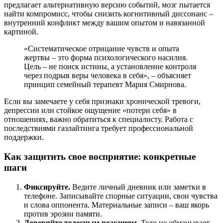
предлагает альтернативную версию событий, мозг пытается
найти компромисс, чтобы снизить когнитивный диссонанс –
внутренний конфликт между вашим опытом и навязанной
картиной.
«Систематическое отрицание чувств и опыта
жертвы – это форма психологического насилия.
Цель – не поиск истины, а установление контроля
через подрыв веры человека в себя», – объясняет
принцип семейный терапевт Мария Смирнова.
Если вы замечаете у себя признаки хронической тревоги,
депрессии или стойкое ощущение «потери себя» в
отношениях, важно обратиться к специалисту. Работа с
последствиями газлайтинга требует профессиональной
поддержки.
Как защитить свое восприятие: конкретные
шаги
Фиксируйте.
Ведите личный дневник или заметки в
телефоне. Записывайте спорные ситуации, свои чувства
и слова оппонента. Материальные записи – ваш якорь
против эрозии памяти.
Доверяйте телесным реакциям.
Тело не обманывает.