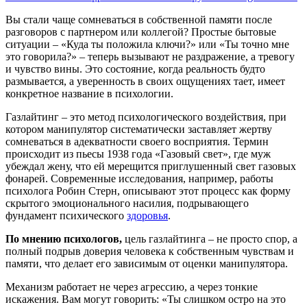
Вы стали чаще сомневаться в собственной памяти после
разговоров с партнером или коллегой? Простые бытовые
ситуации – «Куда ты положила ключи?» или «Ты точно мне
это говорила?» – теперь вызывают не раздражение, а тревогу
и чувство вины. Это состояние, когда реальность будто
размывается, а уверенность в своих ощущениях тает, имеет
конкретное название в психологии.
Газлайтинг – это метод психологического воздействия, при
котором манипулятор систематически заставляет жертву
сомневаться в адекватности своего восприятия. Термин
происходит из пьесы 1938 года «Газовый свет», где муж
убеждал жену, что ей мерещится приглушенный свет газовых
фонарей. Современные исследования, например, работы
психолога Робин Стерн, описывают этот процесс как форму
скрытого эмоционального насилия, подрывающего
фундамент психического
здоровья
.
По мнению психологов,
цель газлайтинга – не просто спор, а
полный подрыв доверия человека к собственным чувствам и
памяти, что делает его зависимым от оценки манипулятора.
Механизм работает не через агрессию, а через тонкие
искажения. Вам могут говорить: «Ты слишком остро на это