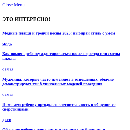
Close Menu
ЭТО ИНТЕРЕСНО!
Модные плащи и тренчи весны 2025: выбирай стиль с умом
МОДА
Как помочь ребенку адаптироваться после переезда или смены
школы
СЕМЬЯ
Мужчины, которые часто изменяют в отношениях, обычно
демонстрируют эти 8 уникальных моделей поведения
СЕМЬЯ
Помогаем ребенку преодолеть стеснительность в общении со
сверстниками
ДЕТИ
Обучение ребенка навыкам самозащиты от буллинга и