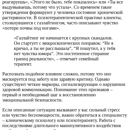
реагируешь», «Этого не было, тебе показалось» или «Ты все
выдумываешь, потому что устала». Со временем такие
утверждения формируют у человека состояние хронической
растерянности. В психотерапевтической практике клиенты,
столкнувшиеся с газлайтингом, часто описывают чувство
«потери почвы под ногами».
«Газлайтинг не начинается с крупных скандалов.
Он стартует с микроскопических поправок: “Не я
кричал, а ты не расслышала”, “Я пошутил, а у тебя
нет чувства юмора”. Это постепенное стирание
границ реальности», – отмечает семейный
терапевт.
Распознать подобное влияние сложно, потому что оно
маскируется под заботу или здравую критику. Однако
существуют четкие маркеры, сигнализирующие о нарушении
здоровой коммуникации. Понимание этих признаков –
первый и необходимый шаг к восстановлению
эмоциональной безопасности.
Если описанные ситуации вызывают у вас сильный стресс
или чувство беспомощности, важно обратиться к специалисту
– клиническому психологу или психотерапевту. Работа с
последствиями длительного манипулятивного воздействия