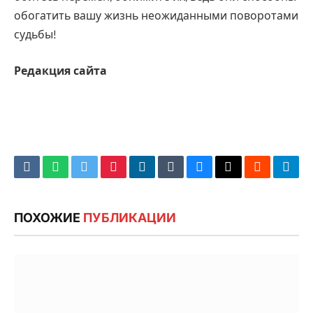
обогатить вашу жизнь неожиданными поворотами
судьбы!
Редакция сайта
VKontakte
WhatsApp
Twitter
Pinterest
LinkedIn
Tumblr
Bluesky
Email
‏Reddit
Tele
ПОХОЖИЕ
ПУБЛИКАЦИИ