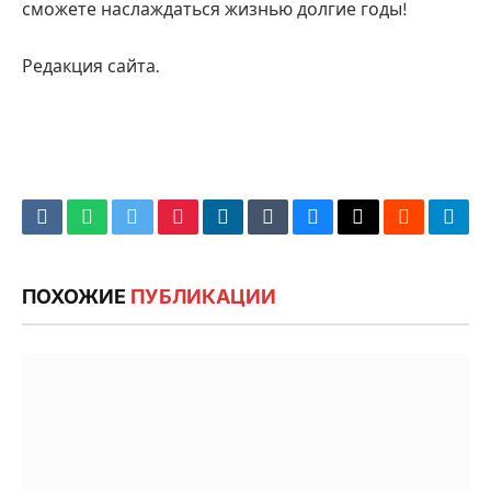
сможете наслаждаться жизнью долгие годы!
Редакция сайта.
VKontakte
WhatsApp
Twitter
Pinterest
LinkedIn
Tumblr
Bluesky
Email
‏Reddit
Tele
ПОХОЖИЕ
ПУБЛИКАЦИИ