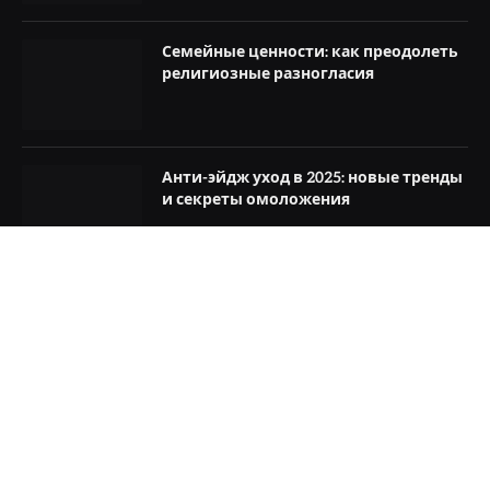
Семейные ценности: как преодолеть
религиозные разногласия
Анти-эйдж уход в 2025: новые тренды
и секреты омоложения
© 2026 Womontrue.ru. Все права защищены. 18+
Контакты
Карта сайта
Политика конфиденциальности