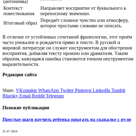
(антонимы)
Контекст
Направляет восприятие от буквального к
повествования
переносному значению.
Передаёт сложное чувство или атмосферу,
Итоговый образ
которое простыми словами не описать.
В отличие от устойчивых сочетаний фразеологии, этот приём
часто уникален и рождается прямо в тексте. В русской и
мировой литературе он служит инструментом для обострения
восприятия, добавляя тексту иронию или драматизм. Таким
образом, кажущаяся ошибка становится тонким инструментом
выразительности.
Редакция сайта
Share.
VKontakte
WhatsApp
Twitter
Pinterest
LinkedIn
Tumblr
Bluesky
Email
‏Reddit
Telegram
Похожие
публикации
Простые шаги научить ребенка прыгать на скакалке с нуля
23.07.2026