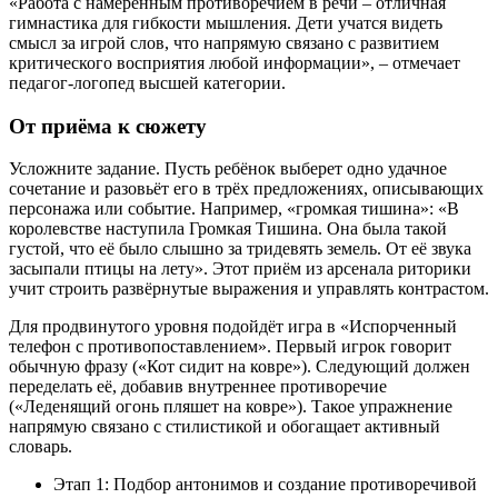
«Работа с намеренным противоречием в речи – отличная
гимнастика для гибкости мышления. Дети учатся видеть
смысл за игрой слов, что напрямую связано с развитием
критического восприятия любой информации», – отмечает
педагог-логопед высшей категории.
От приёма к сюжету
Усложните задание. Пусть ребёнок выберет одно удачное
сочетание и разовьёт его в трёх предложениях, описывающих
персонажа или событие. Например, «громкая тишина»: «В
королевстве наступила Громкая Тишина. Она была такой
густой, что её было слышно за тридевять земель. От её звука
засыпали птицы на лету». Этот приём из арсенала риторики
учит строить развёрнутые выражения и управлять контрастом.
Для продвинутого уровня подойдёт игра в «Испорченный
телефон с противопоставлением». Первый игрок говорит
обычную фразу («Кот сидит на ковре»). Следующий должен
переделать её, добавив внутреннее противоречие
(«Леденящий огонь пляшет на ковре»). Такое упражнение
напрямую связано с стилистикой и обогащает активный
словарь.
Этап 1: Подбор антонимов и создание противоречивой