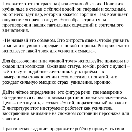
Покажите этот контраст на физических объектах. Положите
кубик льда в стакан с тёплой водой: он твёрдый и холодный,
но от него идёт пар, который кажется горячим. Так возникает
ощущение «горячего льда». Этот образ строится на
противоречии наших тактильных ощущений и зрительного
впечатления.
«Не называй это обманом. Это хитрость языка, чтобы удивить
и заставить увидеть предмет с новой стороны. Риторика часто
использует такой трюк для усиления смысла».
Для фразеологии типа «живой труп» используйте примеры из
сказок или комиксов. Ожившая статуя, зомби, робот с душой –
всё это суть подобные сочетания. Суть приёма – в
намеренном столкновении несовместимых понятий, что
рождает сильную эмоцию: страх, удивление, иронию.
Дайте чёткое определение: это фигура речи, где намеренно
объединяются слова с прямым противоположным значением.
Цель – не запутать, а создать ёмкий, поразительный парадокс.
В литературе этот инструмент работает как усилитель,
заостряющий внимание на сложном состоянии персонажа или
явлении.
Практическое задание: предложите ребёнку придумать свои