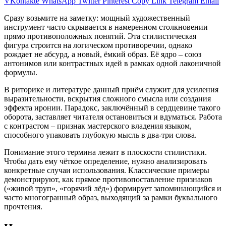
VKontakte
WhatsApp
Twitter
Pinterest
Copy Link
Telegram
Email
Сразу возьмите на заметку: мощный художественный
инструмент часто скрывается в намеренном столкновении
прямо противоположных понятий. Эта стилистическая
фигура строится на логическом противоречии, однако
рождает не абсурд, а новый, ёмкий образ. Её ядро – союз
антонимов или контрастных идей в рамках одной лаконичной
формулы.
В риторике и литературе данный приём служит для усиления
выразительности, вскрытия сложного смысла или создания
эффекта иронии. Парадокс, заключённый в сердцевине такого
оборота, заставляет читателя остановиться и вдуматься. Работа
с контрастом – признак мастерского владения языком,
способного упаковать глубокую мысль в два-три слова.
Понимание этого термина лежит в плоскости стилистики.
Чтобы дать ему чёткое определение, нужно анализировать
конкретные случаи использования. Классические примеры
демонстрируют, как прямое противопоставление признаков
(«живой труп», «горячий лёд») формирует запоминающийся и
часто многогранный образ, выходящий за рамки буквального
прочтения.