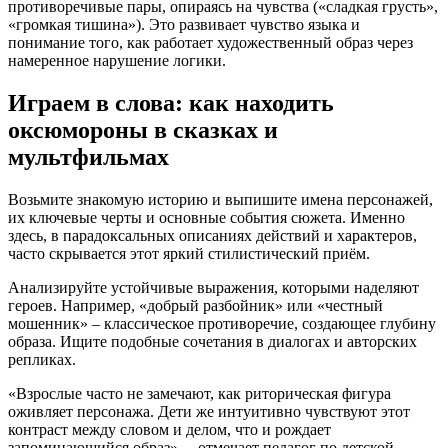
противоречивые пары, опираясь на чувства («сладкая грусть»,
«громкая тишина»). Это развивает чувство языка и
понимание того, как работает художественный образ через
намеренное нарушение логики.
Играем в слова: как находить
оксюмороны в сказках и
мультфильмах
Возьмите знакомую историю и выпишите имена персонажей,
их ключевые черты и основные события сюжета. Именно
здесь, в парадоксальных описаниях действий и характеров,
часто скрывается этот яркий стилистический приём.
Анализируйте устойчивые выражения, которыми наделяют
героев. Например, «добрый разбойник» или «честный
мошенник» – классическое противоречие, создающее глубину
образа. Ищите подобные сочетания в диалогах и авторских
репликах.
«Взрослые часто не замечают, как риторическая фигура
оживляет персонажа. Дети же интуитивно чувствуют этот
контраст между словом и делом, что и рождает
запоминающийся образ», – отмечает педагог по детской