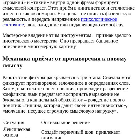
«громкий» и «тихий» внутри одной фразы формирует
смысловой контраст. Этот приём в лингвистике и стилистике
известен как оксюморон. Его цель – не описать физическую
реальность, а передать напряжённое
психологическое
состояние
, шок, ожидание или подавляющую атмосферу.
Мастерское владение этим инструментом – признак зрелого
писательского мастерства. Оно превращает банальное
описание в многомерную картину.
Механика приёма: от противоречия к новому
смыслу
Работа этой фигуры раскрывается в три этапа. Сначала мозг
фиксирует противоречие, заложенное в определениях слов.
Затем, в контексте повествования, происходит разрешение
конфликта: язык предлагает воспринять выражение не
буквально, а как цельный образ. Итог – рождение нового
понятия: «тишина, которая давит своей интенсивностью»,
«молчание, несущее огромную смысловую нагрузку».
Ситуация
Оптимальное решение
Лексическая
Создаёт первичный шок, привлекает
основа
внимание.