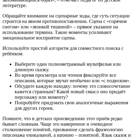
литературе.
Обращайте внимание на сценарные ходы, где суть ситуации
строится на явном противопоставлении. Сцена с «горячим
снегом» или «звонкой тишиной» – прямое указание на
использование термина. Такие моменты усиливают
эмоциональное восприятие сцены.
Используйте простой алгоритм для совместного поиска с
ребёнком:
Выберите один полнометражный мультфильм или
длинную сказку.
Во время просмотра или чтения фиксируйте все
описания, которые звучат необычно или «с подвохом».
Обсудите каждую находку: почему это словосочетание
кажется странным? Какой новый смысл оно придаёт
персонажу или моменту?
Попробуйте придумать свои аналогичные выражения
для других героев.
Помните, что в детских произведениях этот приём редко
бывает сложным. Чаще это намеренное и очевидное
столкновение понятий, призванное сделать фразеологию
персонажа уникальной, а иронию – понятной. Язык сказок и