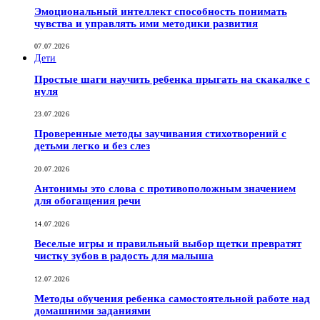
Эмоциональный интеллект способность понимать
чувства и управлять ими методики развития
07.07.2026
Дети
Простые шаги научить ребенка прыгать на скакалке с
нуля
23.07.2026
Проверенные методы заучивания стихотворений с
детьми легко и без слез
20.07.2026
Антонимы это слова с противоположным значением
для обогащения речи
14.07.2026
Веселые игры и правильный выбор щетки превратят
чистку зубов в радость для малыша
12.07.2026
Методы обучения ребенка самостоятельной работе над
домашними заданиями