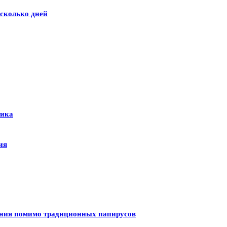
сколько дней
тика
ия
ения помимо традиционных папирусов