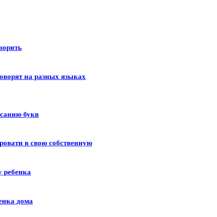
оворить
оворят на разных языках
исанию букв
ровати в свою собственную
у ребенка
енка дома