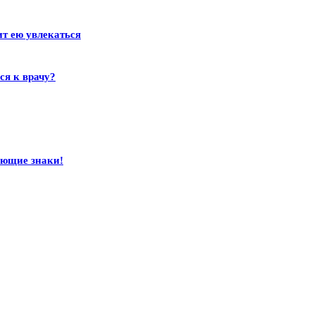
ит ею увлекаться
ся к врачу?
ающие знаки!