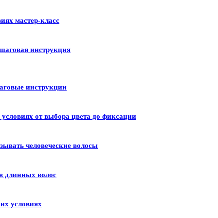
иях мастер-класс
шаговая инструкция
шаговые инструкции
условиях от выбора цвета до фиксации
зывать человеческие волосы
в длинных волос
их условиях