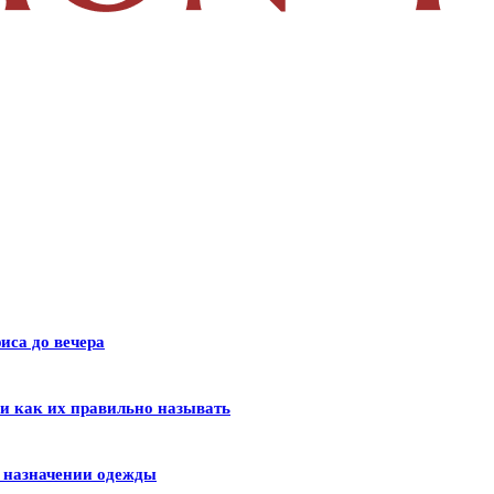
иса до вечера
 и как их правильно называть
и назначении одежды