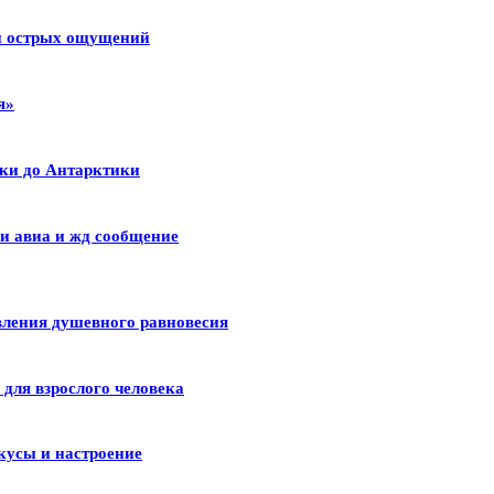
 и острых ощущений
я»
ики до Антарктики
и авиа и жд сообщение
вления душевного равновесия
для взрослого человека
кусы и настроение