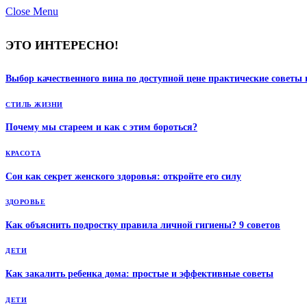
Close Menu
ЭТО ИНТЕРЕСНО!
Выбор качественного вина по доступной цене практические советы
СТИЛЬ ЖИЗНИ
Почему мы стареем и как с этим бороться?
КРАСОТА
Сон как секрет женского здоровья: откройте его силу
ЗДОРОВЬЕ
Как объяснить подростку правила личной гигиены? 9 советов
ДЕТИ
Как закалить ребенка дома: простые и эффективные советы
ДЕТИ