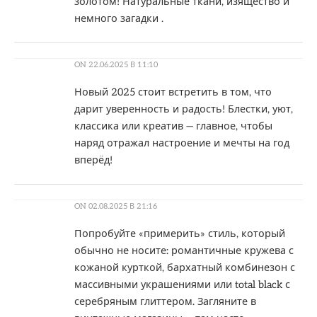
золотом! Натуральные ткани, изящество и
немного загадки .
ON
22.06.2025 В 11:10
Новый 2025 стоит встретить в том, что
дарит уверенность и радость! Блестки, уют,
классика или креатив — главное, чтобы
наряд отражал настроение и мечты на год
вперёд!
ON
02.08.2025 В 21:16
Попробуйте «примерить» стиль, который
обычно не носите: романтичные кружева с
кожаной курткой, бархатный комбинезон с
массивными украшениями или total black с
серебряным глиттером. Загляните в