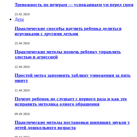
Тревожность по вечерам — успокаиваем ум перед сном
23.02.2026
Дети
Практические способы научить ребенка делиться
игрушками с другими детьми
23.04.2026
Практические методы помочь ребенку управлять
злостью и агрессией
22.04.2026
Простой метод запомнить таблицу умножения за пять
минут
11.04.2026
Почему ребенок не слушает с первого раза и как это
исправить методика одного обращения
09.04.2026
Практические методы постановки шипящих звуков у
детей дошкольного возраста