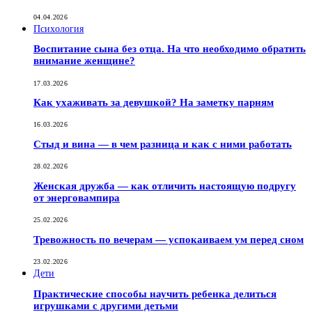
04.04.2026
Психология
Воспитание сына без отца. На что необходимо обратить
внимание женщине?
17.03.2026
Как ухаживать за девушкой? На заметку парням
16.03.2026
Стыд и вина — в чем разница и как с ними работать
28.02.2026
Женская дружба — как отличить настоящую подругу
от энерговампира
25.02.2026
Тревожность по вечерам — успокаиваем ум перед сном
23.02.2026
Дети
Практические способы научить ребенка делиться
игрушками с другими детьми