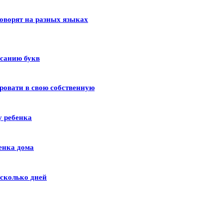
оворят на разных языках
исанию букв
ровати в свою собственную
у ребенка
енка дома
сколько дней