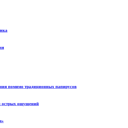
тика
ия
ения помимо традиционных папирусов
 и острых ощущений
я»