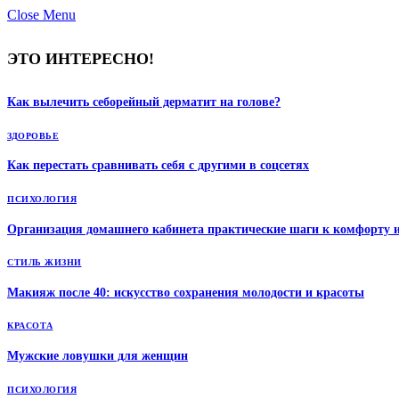
Close Menu
ЭТО ИНТЕРЕСНО!
Как вылечить себорейный дерматит на голове?
ЗДОРОВЬЕ
Как перестать сравнивать себя с другими в соцсетях
ПСИХОЛОГИЯ
Организация домашнего кабинета практические шаги к комфорту 
СТИЛЬ ЖИЗНИ
Макияж после 40: искусство сохранения молодости и красоты
КРАСОТА
Мужские ловушки для женщин
ПСИХОЛОГИЯ