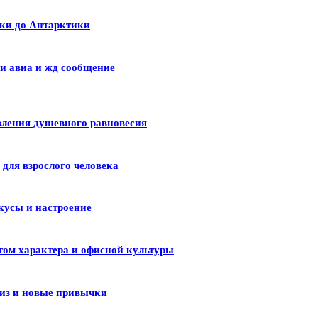
ики до Антарктики
и авиа и жд сообщение
вления душевного равновесия
для взрослого человека
кусы и настроение
том характера и офисной культуры
лиз и новые привычки