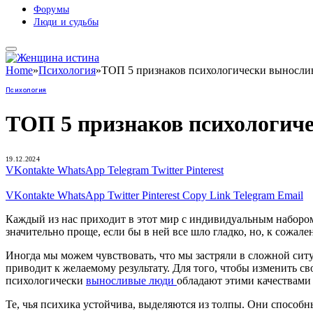
Форумы
Люди и судьбы
Home
»
Психология
»
ТОП 5 признаков психологически выносли
Психология
ТОП 5 признаков психологич
19.12.2024
VKontakte
WhatsApp
Telegram
Twitter
Pinterest
VKontakte
WhatsApp
Twitter
Pinterest
Copy Link
Telegram
Email
Каждый из нас приходит в этот мир с индивидуальным набором
значительно проще, если бы в ней все шло гладко, но, к сожал
Иногда мы можем чувствовать, что мы застряли в сложной ситуа
приводит к желаемому результату. Для того, чтобы изменить с
психологически
выносливые люди
обладают этими качествами
Те, чья психика устойчива, выделяются из толпы. Они способн