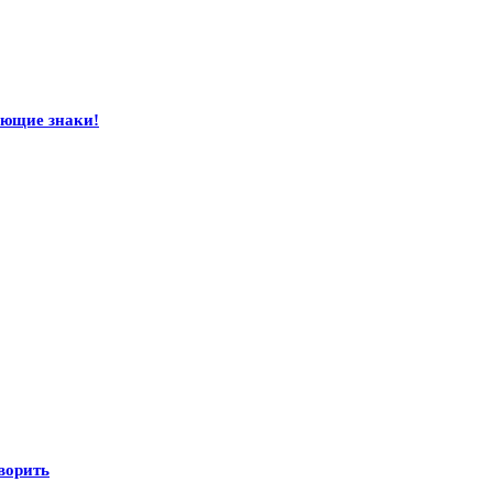
ающие знаки!
оворить