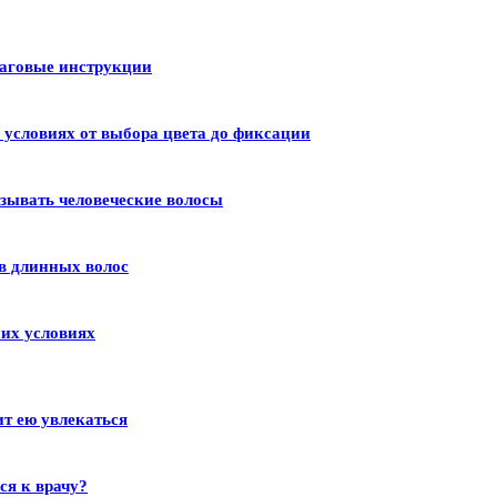
шаговые инструкции
условиях от выбора цвета до фиксации
зывать человеческие волосы
в длинных волос
их условиях
ит ею увлекаться
ся к врачу?