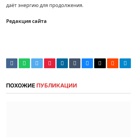
даёт энергию для продолжения.
Редакция сайта
VKontakte
WhatsApp
Twitter
Pinterest
LinkedIn
Tumblr
Bluesky
Email
‏Reddit
Tele
ПОХОЖИЕ
ПУБЛИКАЦИИ