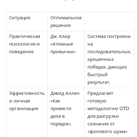
Ситуация
Оптимальное
решение
Практическая
Дж. Клир
Система построена
психология и
«Атомные
на
поведение
привычки»
последовательных,
крошечных
победах, дающих
быстрый
результат.
Эффективность
Дэвид Аллен
Предлагает
и личная
«Как
готовую
организация
привести
методологию GTD
дела в
для разгрузки
порядок»
сознания от
«фонового шума»