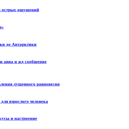
 и острых ощущений
я»
ики до Антарктики
и авиа и жд сообщение
вления душевного равновесия
для взрослого человека
кусы и настроение