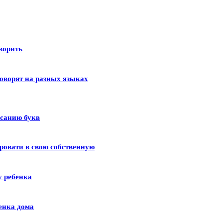
оворить
оворят на разных языках
исанию букв
ровати в свою собственную
у ребенка
енка дома