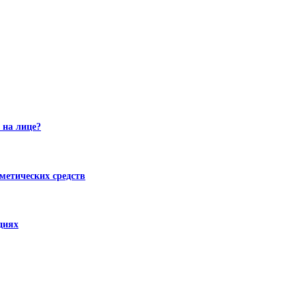
 на лице?
метических средств
диях