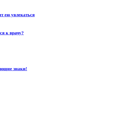
ит ею увлекаться
ся к врачу?
ающие знаки!