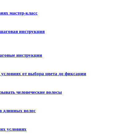
иях мастер-класс
шаговая инструкция
шаговые инструкции
условиях от выбора цвета до фиксации
зывать человеческие волосы
в длинных волос
их условиях