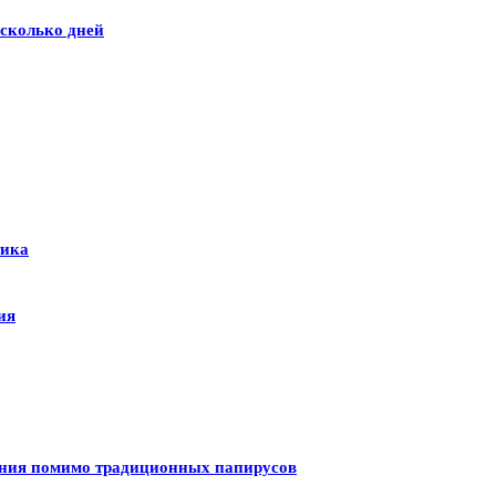
сколько дней
тика
ия
ения помимо традиционных папирусов