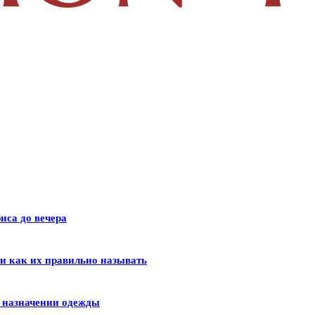
иса до вечера
 и как их правильно называть
и назначении одежды