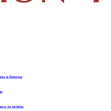
ипы и бренды
лю
иса до вечера