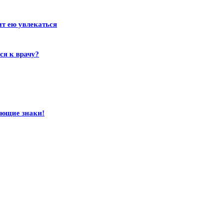
ит ею увлекаться
ся к врачу?
ающие знаки!