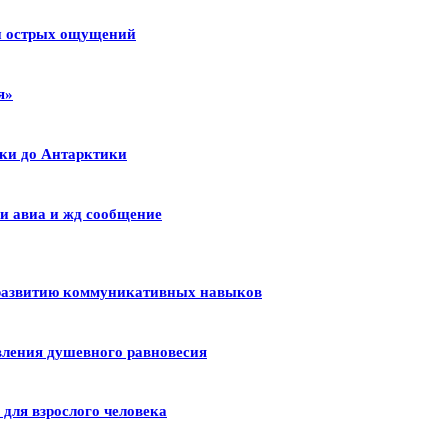
 и острых ощущений
я»
ики до Антарктики
и авиа и жд сообщение
 развитию коммуникативных навыков
вления душевного равновесия
для взрослого человека