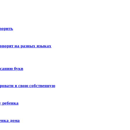
оворить
оворят на разных языках
исанию букв
ровати в свою собственную
у ребенка
енка дома