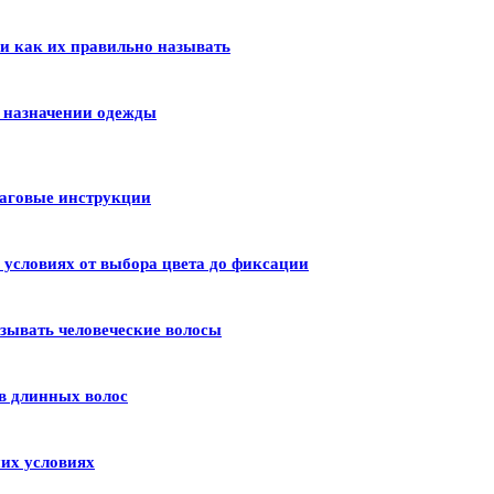
 и как их правильно называть
и назначении одежды
шаговые инструкции
условиях от выбора цвета до фиксации
зывать человеческие волосы
в длинных волос
их условиях