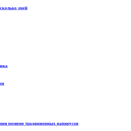
сколько дней
тика
ия
ения помимо традиционных папирусов