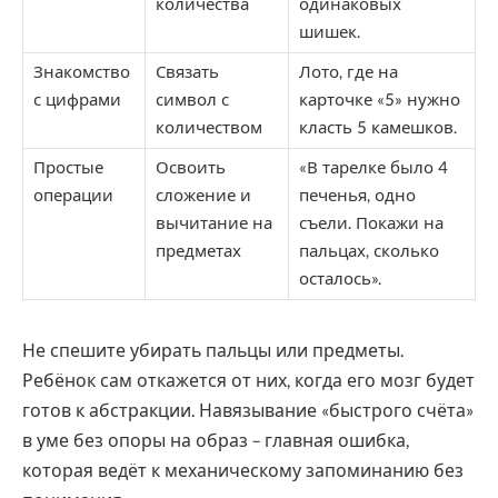
количества
одинаковых
шишек.
Знакомство
Связать
Лото, где на
с цифрами
символ с
карточке «5» нужно
количеством
класть 5 камешков.
Простые
Освоить
«В тарелке было 4
операции
сложение и
печенья, одно
вычитание на
съели. Покажи на
предметах
пальцах, сколько
осталось».
Не спешите убирать пальцы или предметы.
Ребёнок сам откажется от них, когда его мозг будет
готов к абстракции. Навязывание «быстрого счёта»
в уме без опоры на образ – главная ошибка,
которая ведёт к механическому запоминанию без