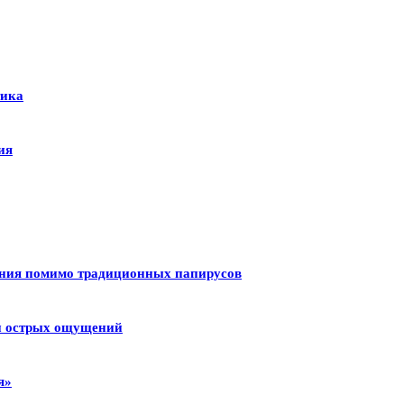
тика
ия
ения помимо традиционных папирусов
 и острых ощущений
я»