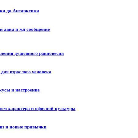
ики до Антарктики
и авиа и жд сообщение
вления душевного равновесия
для взрослого человека
кусы и настроение
том характера и офисной культуры
лиз и новые привычки