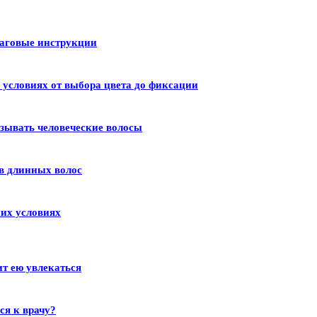
шаговые инструкции
условиях от выбора цвета до фиксации
зывать человеческие волосы
в длинных волос
их условиях
ит ею увлекаться
ся к врачу?