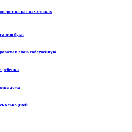
оворят на разных языках
исанию букв
ровати в свою собственную
у ребенка
енка дома
сколько дней