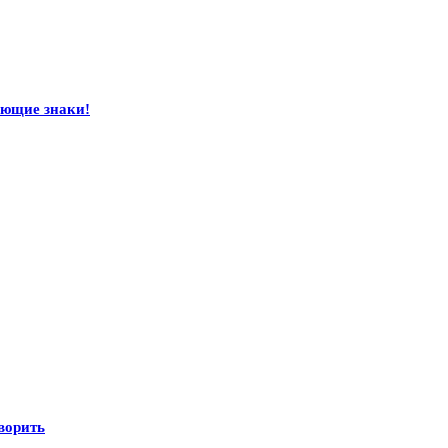
ающие знаки!
оворить