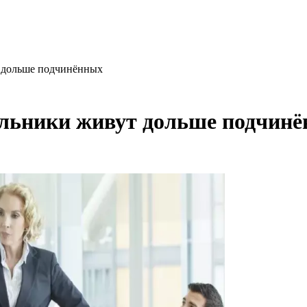
т дольше подчинённых
альники живут дольше подчин