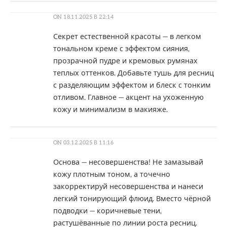
ON
18.11.2025 В 22:14
Секрет естественной красоты — в легком
тональном креме с эффектом сияния,
прозрачной пудре и кремовых румянах
теплых оттенков. Добавьте тушь для ресниц
с разделяющим эффектом и блеск с тонким
отливом. Главное — акцент на ухоженную
кожу и минимализм в макияже.
ON
03.12.2025 В 11:16
Основа — несовершенства! Не замазывай
кожу плотным тоном, а точечно
закорректируй несовершенства и нанеси
легкий тонирующий флюид. Вместо чёрной
подводки — коричневые тени,
растушёванные по линии роста ресниц.