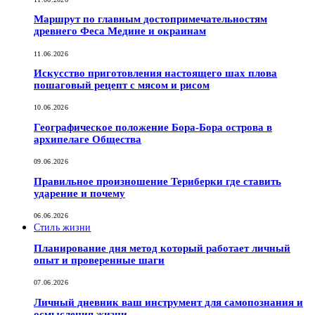
Маршрут по главным достопримечательностям
древнего Феса Медине и окраинам
11.06.2026
Искусство приготовления настоящего шах плова
пошаговый рецепт с мясом и рисом
10.06.2026
Географическое положение Бора-Бора острова в
архипелаге Общества
09.06.2026
Правильное произношение Териберки где ставить
ударение и почему
06.06.2026
Стиль жизни
Планирование дня метод который работает личный
опыт и проверенные шаги
07.06.2026
Личный дневник ваш инструмент для самопознания и
осмысления жизни