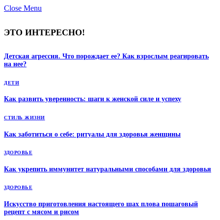
Close Menu
ЭТО ИНТЕРЕСНО!
Детская агрессия. Что порождает ее? Как взрослым реагировать
на нее?
ДЕТИ
Как развить уверенность: шаги к женской силе и успеху
СТИЛЬ ЖИЗНИ
Как заботиться о себе: ритуалы для здоровья женщины
ЗДОРОВЬЕ
Как укрепить иммунитет натуральными способами для здоровья
ЗДОРОВЬЕ
Искусство приготовления настоящего шах плова пошаговый
рецепт с мясом и рисом