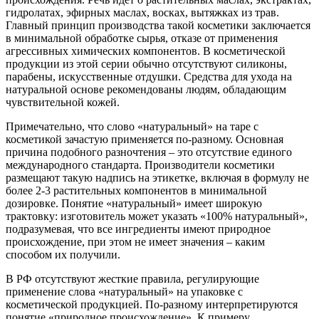
гидролатах, эфирных маслах, восках, вытяжках из трав.
Главный принцип производства такой косметики заключается
в минимальной обработке сырья, отказе от применения
агрессивных химических компонентов. В косметической
продукции из этой серии обычно отсутствуют силиконы,
парабены, искусственные отдушки. Средства для ухода на
натуральной основе рекомендованы людям, обладающим
чувствительной кожей.
Примечательно, что слово «натуральный» на таре с
косметикой зачастую применяется по-разному. Основная
причина подобного разночтения – это отсутствие единого
международного стандарта. Производители косметики
размещают такую надпись на этикетке, включая в формулу не
более 2-3 растительных компонентов в минимальной
дозировке. Понятие «натуральный» имеет широкую
трактовку: изготовитель может указать «100% натуральный»,
подразумевая, что все ингредиенты имеют природное
происхождение, при этом не имеет значения – каким
способом их получили.
В РФ отсутствуют жесткие правила, регулирующие
применение слова «натуральный» на упаковке с
косметической продукцией. По-разному интерпретируются
понятие «природное происхождение». К примеру,