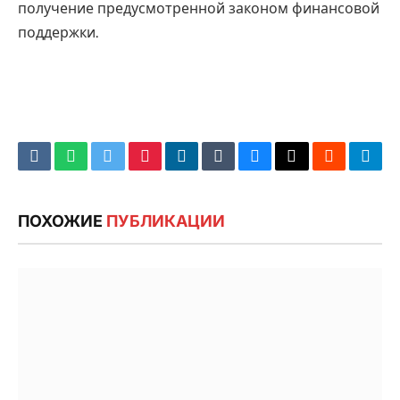
получение предусмотренной законом финансовой
поддержки.
VKontakte
WhatsApp
Twitter
Pinterest
LinkedIn
Tumblr
Bluesky
Email
‏Reddit
Tele
ПОХОЖИЕ
ПУБЛИКАЦИИ