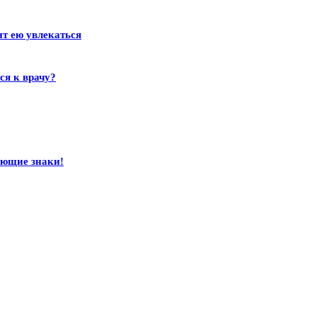
ит ею увлекаться
ся к врачу?
ающие знаки!