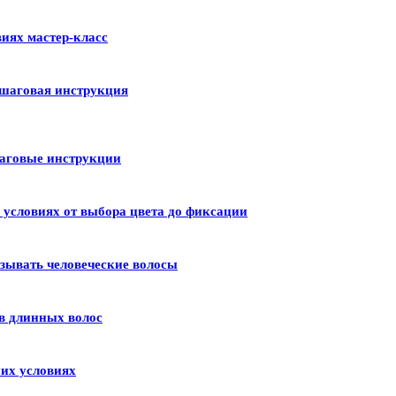
иях мастер-класс
шаговая инструкция
шаговые инструкции
условиях от выбора цвета до фиксации
зывать человеческие волосы
в длинных волос
их условиях