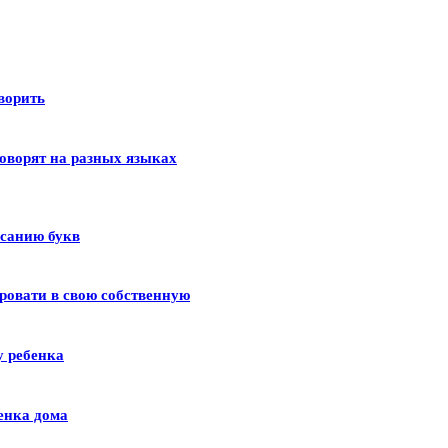
оворить
оворят на разных языках
исанию букв
ровати в свою собственную
у ребенка
енка дома