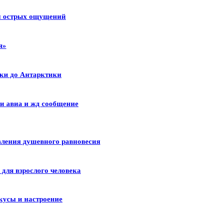
 и острых ощущений
я»
ики до Антарктики
и авиа и жд сообщение
вления душевного равновесия
для взрослого человека
кусы и настроение