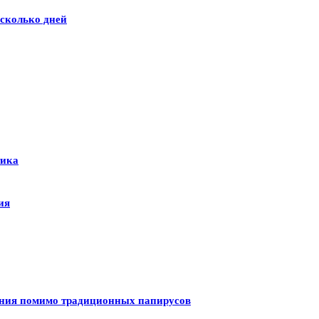
сколько дней
тика
ия
ения помимо традиционных папирусов