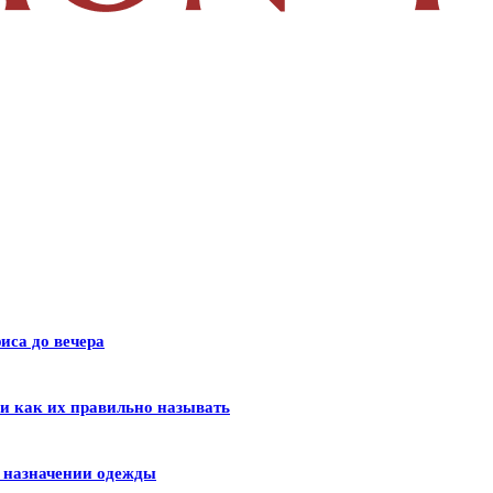
иса до вечера
 и как их правильно называть
и назначении одежды