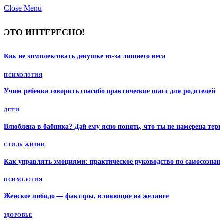
Close Menu
ЭТО ИНТЕРЕСНО!
Как не комплексовать девушке из-за лишнего веса
ПСИХОЛОГИЯ
Учим ребенка говорить спасибо практические шаги для родителей
ДЕТИ
Влюблена в бабника? Дай ему ясно понять, что ты не намерена те
СТИЛЬ ЖИЗНИ
Как управлять эмоциями: практическое руководство по самосозна
ПСИХОЛОГИЯ
Женское либидо — факторы, влияющие на желание
ЗДОРОВЬЕ