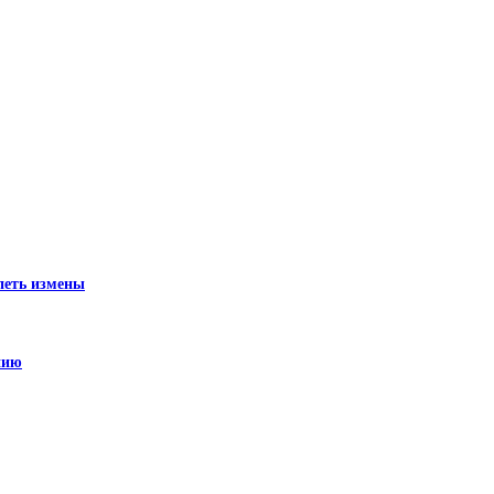
рпеть измены
нию