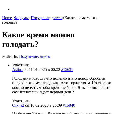
Home
»
Форумы
»
Похудение, диеты
»
Какое время можно
голодать?
Какое время можно
голодать?
Posted In:
Похудение, диеты
Участник
Astina
on
11.01.2025 в 00:02
#15639
Голодание говорят что полезно и это повод сбросить
пару килограмм перед каким-то торжеством. Но сколько
можно не есть, чтобы вреда не было. Я тк понимаю, что
самыйтяжелый будет первый день?
Участник
Olkjja2
on
10.02.2025 в 23:09
#15840
Не больше 3-хдней. Дальше уже будет вред для здоровья.