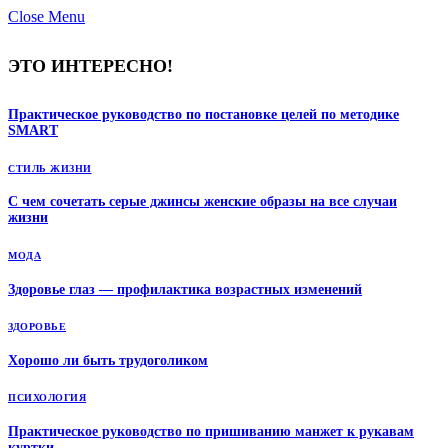
Close Menu
ЭТО ИНТЕРЕСНО!
Практическое руководство по постановке целей по методике
SMART
СТИЛЬ ЖИЗНИ
С чем сочетать серые джинсы женские образы на все случаи
жизни
МОДА
Здоровье глаз — профилактика возрастных изменений
ЗДОРОВЬЕ
Хорошо ли быть трудоголиком
ПСИХОЛОГИЯ
Практическое руководство по пришиванию манжет к рукавам
куртки