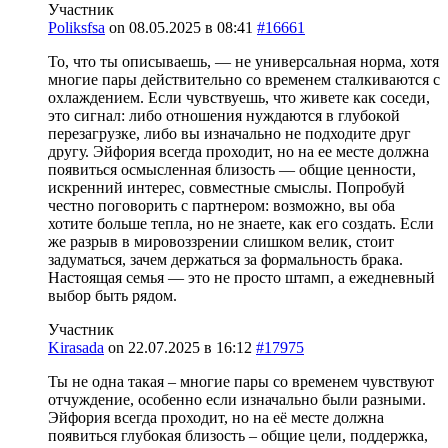
Участник
Poliksfsa
on
08.05.2025 в 08:41
#16661
То, что ты описываешь, — не универсальная норма, хотя
многие пары действительно со временем сталкиваются с
охлаждением. Если чувствуешь, что живете как соседи,
это сигнал: либо отношения нуждаются в глубокой
перезагрузке, либо вы изначально не подходите друг
другу. Эйфория всегда проходит, но на ее месте должна
появиться осмысленная близость — общие ценности,
искренний интерес, совместные смыслы. Попробуй
честно поговорить с партнером: возможно, вы оба
хотите больше тепла, но не знаете, как его создать. Если
же разрыв в мировоззрении слишком велик, стоит
задуматься, зачем держаться за формальность брака.
Настоящая семья — это не просто штамп, а ежедневный
выбор быть рядом.
Участник
Kirasada
on
22.07.2025 в 16:12
#17975
Ты не одна такая – многие пары со временем чувствуют
отчуждение, особенно если изначально были разными.
Эйфория всегда проходит, но на её месте должна
появиться глубокая близость – общие цели, поддержка,