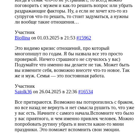
поговорить с мужем и как-то решить вопрос или убрать
раздражающие факторы. Ну, а если не хочет кто-то из
супругов что-то решать, то стоит задуматься, а нужны
ли вообще такие отношения…
Участник
Biollina
on
01.03.2025 в 21:53
#15962
Это видимо кризис отношений, про который
многопишут по годам. Я бы назвала все это просто
проверкой. Ничего страшного не случилось у вас)
Подумайте что именно вы делаете не так. Может быть
вы измените себя, возможно внесете что-то новое. Так
же и муж. Семья — это постоянная работа.
Участник
Saiolk36
on
26.04.2025 в 22:36
#16534
Все притираются. Возможно вы поторопились с браком,
но все назад не вернуть и нет смысла рушить то, что уже
у вас есть. Начните с самого начала.Вспомните что было
у вас приятного, и чем именно привлек человек. Можно
попробовать рутину убрать и внести какие-то мини
праздники. Это поможет вспомнить свои эмоции.