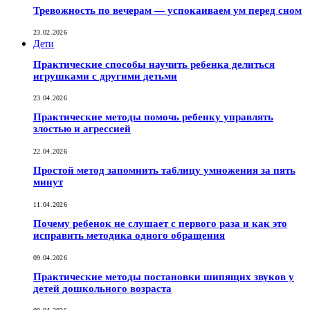
Тревожность по вечерам — успокаиваем ум перед сном
23.02.2026
Дети
Практические способы научить ребенка делиться
игрушками с другими детьми
23.04.2026
Практические методы помочь ребенку управлять
злостью и агрессией
22.04.2026
Простой метод запомнить таблицу умножения за пять
минут
11.04.2026
Почему ребенок не слушает с первого раза и как это
исправить методика одного обращения
09.04.2026
Практические методы постановки шипящих звуков у
детей дошкольного возраста