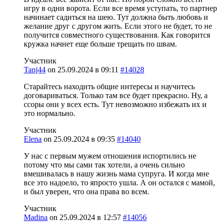
игру в одни ворота. Если все время уступать, то партнер
начинает садиться на шею. Тут должна быть любовь и
желание друг с другом жить. Если этого не будет, то не
получится совместного существования. Как говорится
кружка начнет еще больше трещать по швам.
Участник
Tanj44
on
25.09.2024 в 09:11
#14028
Старайтесь находить общие интересы и научитесь
договариваться. Только там все будет прекрасно. Ну, а
ссоры они у всех есть. Тут невозможно избежать их и
это нормально.
Участник
Elena
on
25.09.2024 в 09:35
#14040
У нас с первым мужем отношения испортились не
потому что мы сами так хотели, а очень сильно
вмешивалась в нашу жизнь мама супруга. И когда мне
все это надоело, то япросто ушла. А он остался с мамой,
и был уверен, что она права во всем.
Участник
Madina
on
25.09.2024 в 12:57
#14056