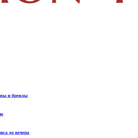
ипы и бренды
лю
иса до вечера