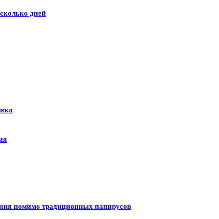
сколько дней
тика
ия
ения помимо традиционных папирусов