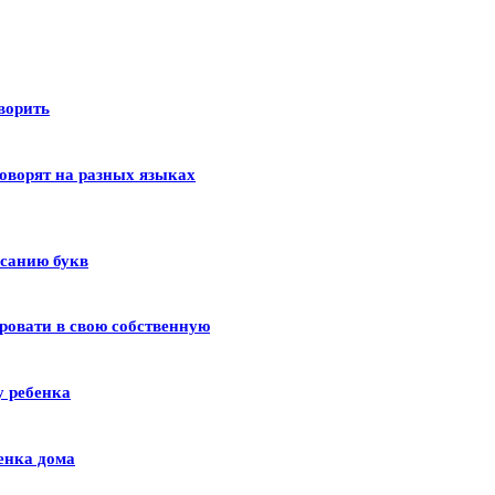
оворить
оворят на разных языках
исанию букв
ровати в свою собственную
у ребенка
енка дома