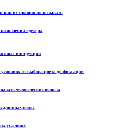
 и как их правильно называть
и назначении одежды
шаговые инструкции
условиях от выбора цвета до фиксации
зывать человеческие волосы
в длинных волос
их условиях