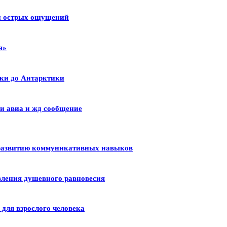
 и острых ощущений
я»
ики до Антарктики
и авиа и жд сообщение
 развитию коммуникативных навыков
вления душевного равновесия
для взрослого человека