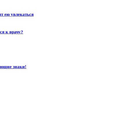
ит ею увлекаться
ся к врачу?
ающие знаки!