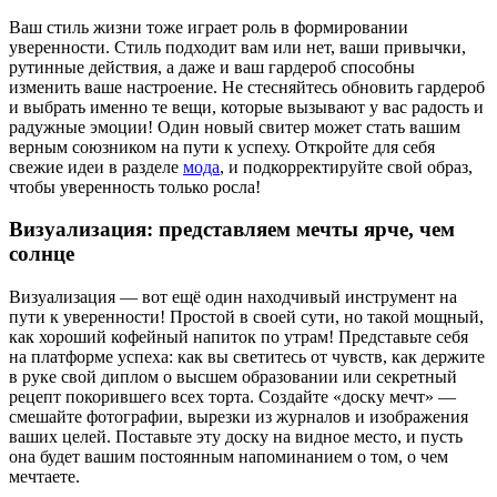
Ваш стиль жизни тоже играет роль в формировании
уверенности. Стиль подходит вам или нет, ваши привычки,
рутинные действия, а даже и ваш гардероб способны
изменить ваше настроение. Не стесняйтесь обновить гардероб
и выбрать именно те вещи, которые вызывают у вас радость и
радужные эмоции! Один новый свитер может стать вашим
верным союзником на пути к успеху. Откройте для себя
свежие идеи в разделе
мода
, и подкорректируйте свой образ,
чтобы уверенность только росла!
Визуализация: представляем мечты ярче, чем
солнце
Визуализация — вот ещё один находчивый инструмент на
пути к уверенности! Простой в своей сути, но такой мощный,
как хороший кофейный напиток по утрам! Представьте себя
на платформе успеха: как вы светитесь от чувств, как держите
в руке свой диплом о высшем образовании или секретный
рецепт покорившего всех торта. Создайте «доску мечт» —
смешайте фотографии, вырезки из журналов и изображения
ваших целей. Поставьте эту доску на видное место, и пусть
она будет вашим постоянным напоминанием о том, о чем
мечтаете.