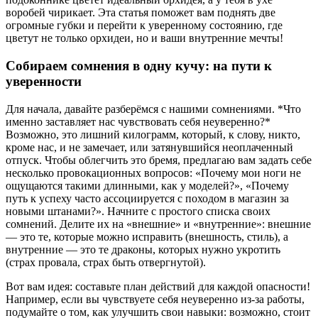
воробей чирикает. Эта статья поможет вам поднять две
огромные губки и перейти к уверенному состоянию, где
цветут не только орхидеи, но и ваши внутренние мечты!
Собираем сомнения в одну кучу: на пути к
уверенности
Для начала, давайте разберёмся с нашими сомнениями. *Что
именно заставляет нас чувствовать себя неуверенно?*
Возможно, это лишний килограмм, который, к слову, никто,
кроме нас, и не замечает, или затянувшийся неоплаченный
отпуск. Чтобы облегчить это бремя, предлагаю вам задать себе
несколько провокационных вопросов: «Почему мои ноги не
ощущаются такими длинными, как у моделей?», «Почему
путь к успеху часто ассоциируется с походом в магазин за
новыми штанами?». Начните с простого списка своих
сомнений. Делите их на «внешние» и «внутренние»: внешние
— это те, которые можно исправить (внешность, стиль), а
внутренние — это те драконы, которых нужно укротить
(страх провала, страх быть отвергнутой).
Вот вам идея: составьте план действий для каждой опасности!
Например, если вы чувствуете себя неуверенно из-за работы,
подумайте о том, как улучшить свои навыки: возможно, стоит