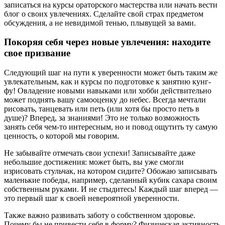
записаться на курсы ораторского мастерства или начать вести
блог о своих увлечениях. Сделайте свой страх предметом
обсуждения, а не невидимой тенью, плывущей за вами.
Покоряя себя через новые увлечения: находите
свое призвание
Следующий шаг на пути к уверенности может быть таким же
увлекательным, как и курсы по подготовке к занятию кунг-
фу! Овладение новыми навыками или хобби действительно
может поднять вашу самооценку до небес. Всегда мечтали
рисовать, танцевать или петь (или хотя бы просто петь в
душе)? Вперед, за знаниями! Это не только возможность
занять себя чем-то интересным, но и повод ощутить ту самую
ценность, о которой мы говорим.
Не забывайте отмечать свои успехи! Записывайте даже
небольшие достижения: может быть, вы уже смогли
изрисовать стульчак, на котором сидите? Обожаю записывать
маленькие победы, например, сделанный кубик сахара своим
собственным руками. И не стыдитесь! Каждый шаг вперед —
это первый шаг к своей невероятной уверенности.
Также важно развивать заботу о собственном здоровье.
Почему бы не привести себя в форму? Физическая активность