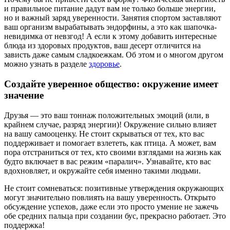
и правильное питание дадут вам не только больше энергии,
но и важный заряд уверенности. Занятия спортом заставляют
ваш организм вырабатывать эндорфины, а это как шапочка-
невидимка от невзгод! А если к этому добавить интересные
блюда из здоровых продуктов, ваш десерт отличится на
зависть даже самым сладкоежкам. Об этом и о многом другом
можно узнать в разделе
здоровье
.
Создайте уверенное общество: окружение имеет
значение
Друзья — это ваш тоннаж положительных эмоций (или, в
крайнем случае, разряд энергии)! Окружение сильно влияет
на вашу самооценку. Не стоит скрываться от тех, кто вас
поддерживает и помогает взлететь, как птица. А может, вам
пора отстраниться от тех, кто своими взглядами на жизнь как
будто включает в вас режим «паралич». Узнавайте, кто вас
вдохновляет, и окружайте себя именно такими людьми.
Не стоит сомневаться: позитивные утверждения окружающих
могут значительно повлиять на вашу уверенность. Открыто
обсуждение успехов, даже если это просто умение не зажечь
обе средних пальца при создании бус, прекрасно работает. Это
поддержка!