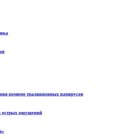
тика
ия
ения помимо традиционных папирусов
 и острых ощущений
я»