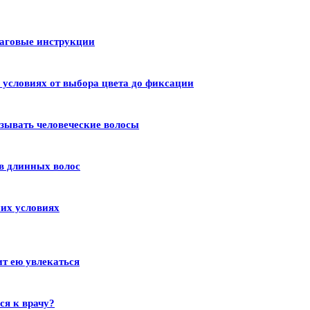
шаговые инструкции
условиях от выбора цвета до фиксации
зывать человеческие волосы
в длинных волос
их условиях
ит ею увлекаться
ся к врачу?