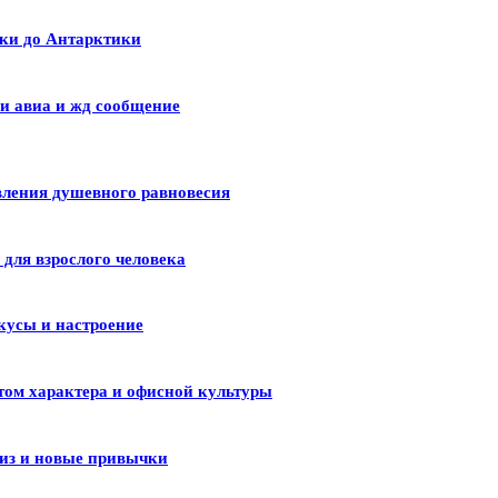
ики до Антарктики
и авиа и жд сообщение
вления душевного равновесия
для взрослого человека
кусы и настроение
том характера и офисной культуры
лиз и новые привычки