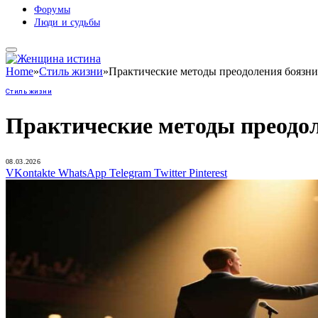
Форумы
Люди и судьбы
Home
»
Стиль жизни
»
Практические методы преодоления боязни
Стиль жизни
Практические методы преодол
08.03.2026
VKontakte
WhatsApp
Telegram
Twitter
Pinterest