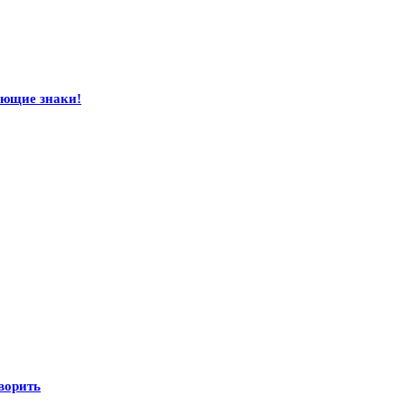
ающие знаки!
оворить