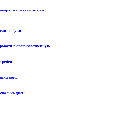
оворят на разных языках
исанию букв
ровати в свою собственную
у ребенка
енка дома
сколько дней