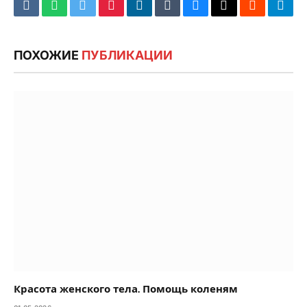
VKontakte
WhatsApp
Twitter
Pinterest
LinkedIn
Tumblr
Bluesky
Email
‏Reddit
Tele
ПОХОЖИЕ
ПУБЛИКАЦИИ
Красота женского тела. Помощь коленям