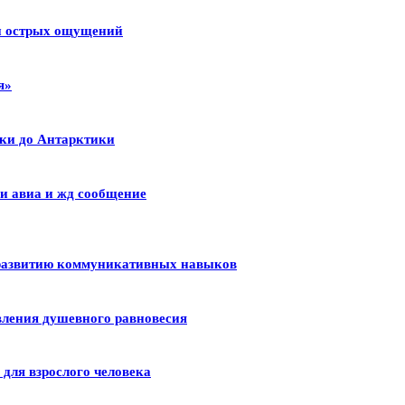
 и острых ощущений
я»
ики до Антарктики
и авиа и жд сообщение
 развитию коммуникативных навыков
вления душевного равновесия
для взрослого человека