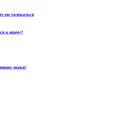
ит ею увлекаться
ся к врачу?
ающие знаки!