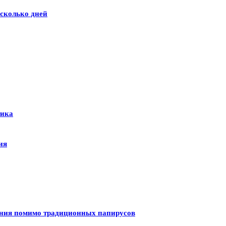
сколько дней
тика
ия
ения помимо традиционных папирусов