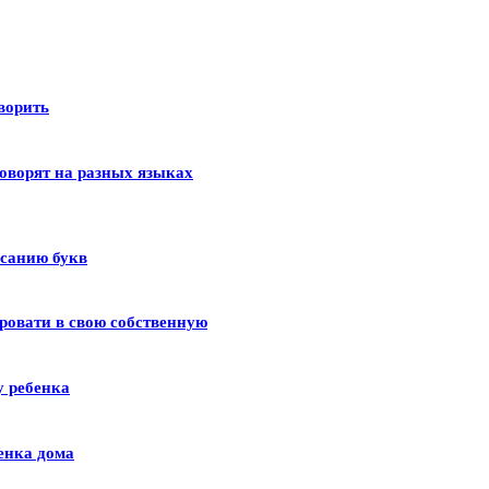
оворить
оворят на разных языках
исанию букв
ровати в свою собственную
у ребенка
енка дома