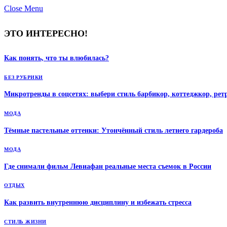
Close Menu
ЭТО ИНТЕРЕСНО!
Как понять, что ты влюбилась?
БЕЗ РУБРИКИ
Микротренды в соцсетях: выбери стиль барбикор, коттеджкор, рет
МОДА
Тёмные пастельные оттенки: Утончённый стиль летнего гардероба
МОДА
Где снимали фильм Левиафан реальные места съемок в России
ОТДЫХ
Как развить внутреннюю дисциплину и избежать стресса
СТИЛЬ ЖИЗНИ