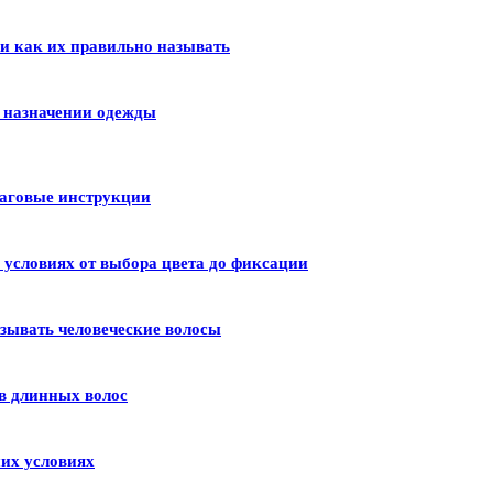
 и как их правильно называть
и назначении одежды
шаговые инструкции
условиях от выбора цвета до фиксации
зывать человеческие волосы
в длинных волос
их условиях