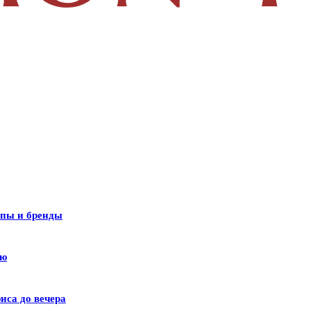
ипы и бренды
лю
иса до вечера