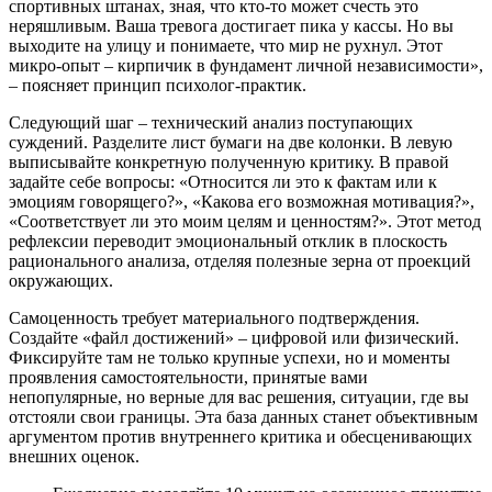
спортивных штанах, зная, что кто-то может счесть это
неряшливым. Ваша тревога достигает пика у кассы. Но вы
выходите на улицу и понимаете, что мир не рухнул. Этот
микро-опыт – кирпичик в фундамент личной независимости»,
– поясняет принцип психолог-практик.
Следующий шаг – технический анализ поступающих
суждений. Разделите лист бумаги на две колонки. В левую
выписывайте конкретную полученную критику. В правой
задайте себе вопросы: «Относится ли это к фактам или к
эмоциям говорящего?», «Какова его возможная мотивация?»,
«Соответствует ли это моим целям и ценностям?». Этот метод
рефлексии переводит эмоциональный отклик в плоскость
рационального анализа, отделяя полезные зерна от проекций
окружающих.
Самоценность требует материального подтверждения.
Создайте «файл достижений» – цифровой или физический.
Фиксируйте там не только крупные успехи, но и моменты
проявления самостоятельности, принятые вами
непопулярные, но верные для вас решения, ситуации, где вы
отстояли свои границы. Эта база данных станет объективным
аргументом против внутреннего критика и обесценивающих
внешних оценок.