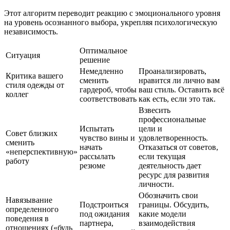
Этот алгоритм переводит реакцию с эмоционального уровня
на уровень осознанного выбора, укрепляя психологическую
независимость.
Оптимальное
Ситуация
решение
Немедленно
Проанализировать,
Критика вашего
сменить
нравится ли лично вам
стиля одежды от
гардероб, чтобы
ваш стиль. Оставить всё
коллег
соответствовать
как есть, если это так.
Взвесить
профессиональные
Испытать
цели и
Совет близких
чувство вины и
удовлетворенность.
сменить
начать
Отказаться от советов,
«неперспективную»
рассылать
если текущая
работу
резюме
деятельность дает
ресурс для развития
личности.
Обозначить свои
Навязывание
Подстроиться
границы. Обсудить,
определенного
под ожидания
какие модели
поведения в
партнера,
взаимодействия
отношениях («будь