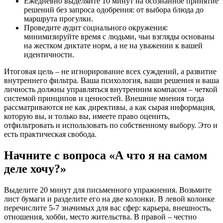
Ежедневно выделяйте 10 минут на осознанное принятие
решений без запроса одобрения: от выбора блюда до
маршрута прогулки.
Проведите аудит социального окружения:
минимизируйте время с людьми, чьи взгляды основаны
на жестком диктате норм, а не на уважении к вашей
идентичности.
Итоговая цель – не игнорирование всех суждений, а развитие
внутреннего фильтра. Ваша психология, ваши решения и ваша
личность должны управляться внутренним компасом – четкой
системой принципов и ценностей. Внешние мнения тогда
рассматриваются не как директивы, а как сырая информация,
которую вы, и только вы, имеете право оценить,
отфильтровать и использовать по собственному выбору. Это и
есть практическая свобода.
Начните с вопроса «А что я на самом
деле хочу?»
Выделите 20 минут для письменного упражнения. Возьмите
лист бумаги и разделите его на две колонки. В левой колонке
перечислите 5-7 значимых для вас сфер: карьера, внешность,
отношения, хобби, место жительства. В правой – честно