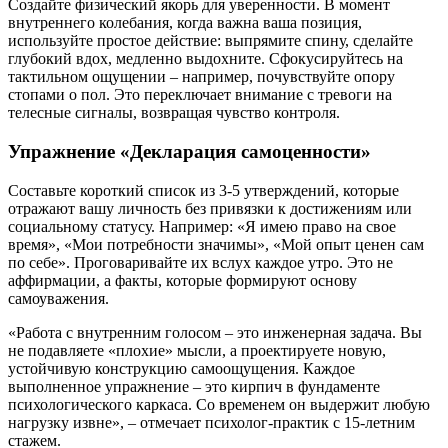
Создайте физический якорь для уверенности. В момент
внутреннего колебания, когда важна ваша позиция,
используйте простое действие: выпрямите спину, сделайте
глубокий вдох, медленно выдохните. Сфокусируйтесь на
тактильном ощущении – например, почувствуйте опору
стопами о пол. Это переключает внимание с тревоги на
телесные сигналы, возвращая чувство контроля.
Упражнение «Декларация самоценности»
Составьте короткий список из 3-5 утверждений, которые
отражают вашу личность без привязки к достижениям или
социальному статусу. Например: «Я имею право на свое
время», «Мои потребности значимы», «Мой опыт ценен сам
по себе». Проговаривайте их вслух каждое утро. Это не
аффирмации, а факты, которые формируют основу
самоуважения.
«Работа с внутренним голосом – это инженерная задача. Вы
не подавляете «плохие» мысли, а проектируете новую,
устойчивую конструкцию самоощущения. Каждое
выполненное упражнение – это кирпич в фундаменте
психологического каркаса. Со временем он выдержит любую
нагрузку извне», – отмечает психолог-практик с 15-летним
стажем.