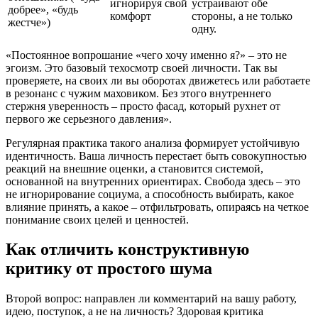
игнорируя свой
устраивают обе
добрее», «будь
комфорт
стороны, а не только
жестче»)
одну.
«Постоянное вопрошание «чего хочу именно я?» – это не
эгоизм. Это базовый техосмотр своей личности. Так вы
проверяете, на своих ли вы оборотах движетесь или работаете
в резонанс с чужим маховиком. Без этого внутреннего
стержня уверенность – просто фасад, который рухнет от
первого же серьезного давления».
Регулярная практика такого анализа формирует устойчивую
идентичность. Ваша личность перестает быть совокупностью
реакций на внешние оценки, а становится системой,
основанной на внутренних ориентирах. Свобода здесь – это
не игнорирование социума, а способность выбирать, какое
влияние принять, а какое – отфильтровать, опираясь на четкое
понимание своих целей и ценностей.
Как отличить конструктивную
критику от простого шума
Второй вопрос: направлен ли комментарий на вашу работу,
идею, поступок, а не на личность? Здоровая критика