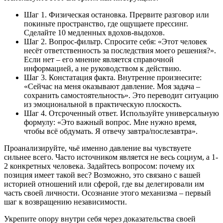
Шаг 1. Физическая остановка. Прервите разговор или
покиньте пространство, где ощущаете прессинг.
Сделайте 10 медленных вдохов-выдохов.
Шаг 2. Вопрос-фильтр. Спросите себя: «Этот человек
несёт ответственность за последствия моего решения?».
Если нет – его мнение является справочной
информацией, а не руководством к действию.
Шаг 3. Констатация факта. Внутренне произнесите:
«Сейчас на меня оказывают давление. Моя задача –
сохранить самостоятельность». Это переводит ситуацию
из эмоциональной в практическую плоскость.
Шаг 4. Отсроченный ответ. Используйте универсальную
формулу: «Это важный вопрос. Мне нужно время,
чтобы всё обдумать. Я отвечу завтра/послезавтра».
Проанализируйте, чьё именно давление вы чувствуете
сильнее всего. Часто источником является не весь социум, а 1-
2 конкретных человека. Задайтесь вопросом: почему их
позиция имеет такой вес? Возможно, это связано с вашей
историей отношений или сферой, где вы делегировали им
часть своей личности. Осознание этого механизма – первый
шаг к возвращению независимости.
Укрепите опору внутри себя через доказательства своей