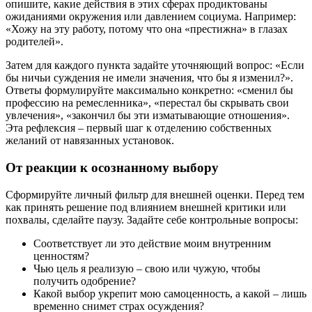
опишите, какие действия в этих сферах продиктованы
ожиданиями окружения или давлением социума. Например:
«Хожу на эту работу, потому что она «престижна» в глазах
родителей».
Затем для каждого пункта задайте уточняющий вопрос: «Если
бы ничьи суждения не имели значения, что бы я изменил?».
Ответы формулируйте максимально конкретно: «сменил бы
профессию на ремесленника», «перестал бы скрывать свои
увлечения», «закончил бы эти изматывающие отношения».
Эта рефлексия – первый шаг к отделению собственных
желаний от навязанных установок.
От реакции к осознанному выбору
Сформируйте личный фильтр для внешней оценки. Перед тем
как принять решение под влиянием внешней критики или
похвалы, сделайте паузу. Задайте себе контрольные вопросы:
Соответствует ли это действие моим внутренним
ценностям?
Чью цель я реализую – свою или чужую, чтобы
получить одобрение?
Какой выбор укрепит мою самоценность, а какой – лишь
временно снимет страх осуждения?