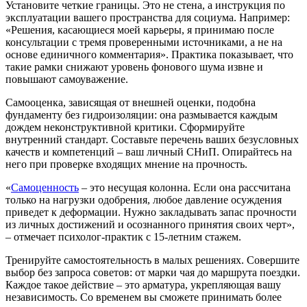
Установите четкие границы. Это не стена, а инструкция по
эксплуатации вашего пространства для социума. Например:
«Решения, касающиеся моей карьеры, я принимаю после
консультации с тремя проверенными источниками, а не на
основе единичного комментария». Практика показывает, что
такие рамки снижают уровень фонового шума извне и
повышают самоуважение.
Самооценка, зависящая от внешней оценки, подобна
фундаменту без гидроизоляции: она размывается каждым
дождем неконструктивной критики. Сформируйте
внутренний стандарт. Составьте перечень ваших безусловных
качеств и компетенций – ваш личный СНиП. Опирайтесь на
него при проверке входящих мнение на прочность.
«
Самоценность
– это несущая колонна. Если она рассчитана
только на нагрузки одобрения, любое давление осуждения
приведет к деформации. Нужно закладывать запас прочности
из личных достижений и осознанного принятия своих черт»,
– отмечает психолог-практик с 15-летним стажем.
Тренируйте самостоятельность в малых решениях. Совершите
выбор без запроса советов: от марки чая до маршрута поездки.
Каждое такое действие – это арматура, укрепляющая вашу
независимость. Со временем вы сможете принимать более