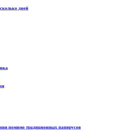
сколько дней
тика
ия
ения помимо традиционных папирусов