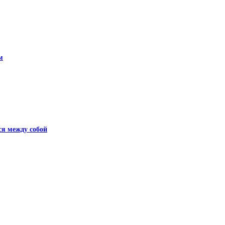
м
я между собой