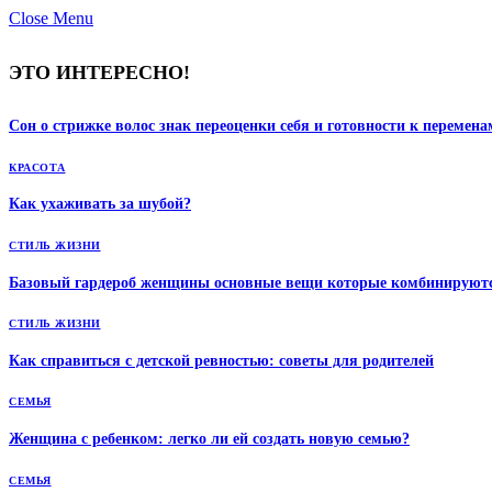
Close Menu
ЭТО ИНТЕРЕСНО!
Сон о стрижке волос знак переоценки себя и готовности к перемена
КРАСОТА
Как ухаживать за шубой?
СТИЛЬ ЖИЗНИ
Базовый гардероб женщины основные вещи которые комбинируютс
СТИЛЬ ЖИЗНИ
Как справиться с детской ревностью: советы для родителей
СЕМЬЯ
Женщина с ребенком: легко ли ей создать новую семью?
СЕМЬЯ