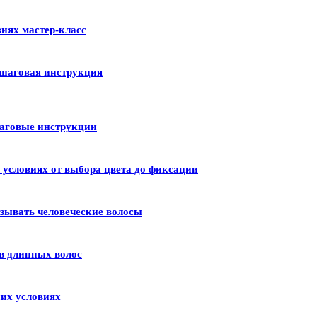
иях мастер-класс
шаговая инструкция
шаговые инструкции
условиях от выбора цвета до фиксации
зывать человеческие волосы
в длинных волос
их условиях