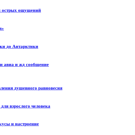
 и острых ощущений
я»
ики до Антарктики
и авиа и жд сообщение
вления душевного равновесия
для взрослого человека
кусы и настроение