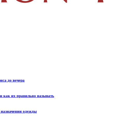
иса до вечера
 и как их правильно называть
и назначении одежды