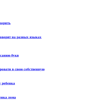
оворить
оворят на разных языках
исанию букв
ровати в свою собственную
у ребенка
енка дома