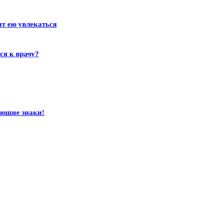
ит ею увлекаться
ся к врачу?
ающие знаки!