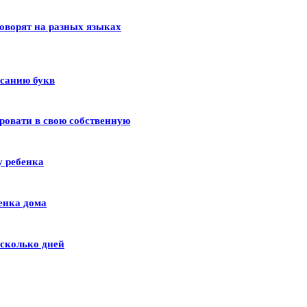
оворят на разных языках
исанию букв
ровати в свою собственную
у ребенка
енка дома
сколько дней