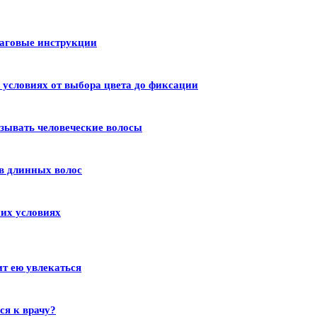
шаговые инструкции
условиях от выбора цвета до фиксации
зывать человеческие волосы
в длинных волос
их условиях
ит ею увлекаться
ся к врачу?