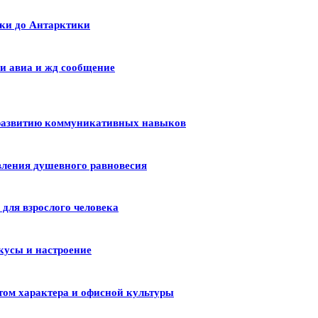
ики до Антарктики
и авиа и жд сообщение
 развитию коммуникативных навыков
вления душевного равновесия
для взрослого человека
кусы и настроение
том характера и офисной культуры