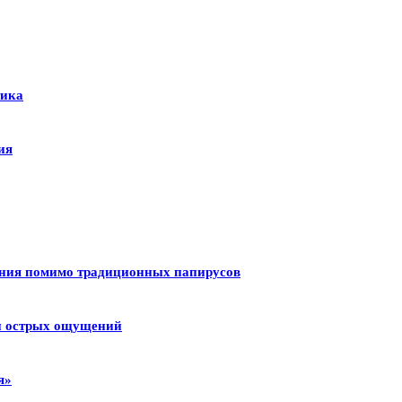
тика
ия
ения помимо традиционных папирусов
 и острых ощущений
я»