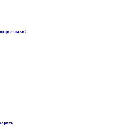
ающие знаки!
оворить