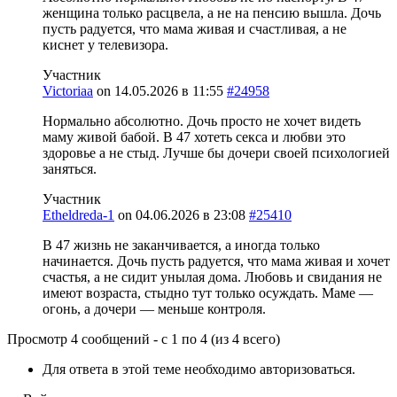
женщина только расцвела, а не на пенсию вышла. Дочь
пусть радуется, что мама живая и счастливая, а не
киснет у телевизора.
Участник
Victoriaa
on
14.05.2026 в 11:55
#24958
Нормально абсолютно. Дочь просто не хочет видеть
маму живой бабой. В 47 хотеть секса и любви это
здоровье а не стыд. Лучше бы дочери своей психологией
заняться.
Участник
Etheldreda-1
on
04.06.2026 в 23:08
#25410
В 47 жизнь не заканчивается, а иногда только
начинается. Дочь пусть радуется, что мама живая и хочет
счастья, а не сидит унылая дома. Любовь и свидания не
имеют возраста, стыдно тут только осуждать. Маме —
огонь, а дочери — меньше контроля.
Просмотр 4 сообщений - с 1 по 4 (из 4 всего)
Для ответа в этой теме необходимо авторизоваться.