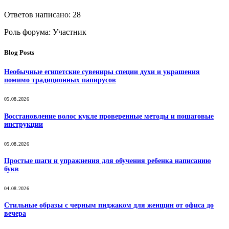
Ответов написано: 28
Роль форума: Участник
Blog Posts
Необычные египетские сувениры специи духи и украшения
помимо традиционных папирусов
05.08.2026
Восстановление волос кукле проверенные методы и пошаговые
инструкции
05.08.2026
Простые шаги и упражнения для обучения ребенка написанию
букв
04.08.2026
Стильные образы с черным пиджаком для женщин от офиса до
вечера