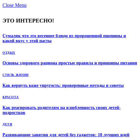
Close Menu
ЭТО ИНТЕРЕСНО!
Сумаляк что это весеннее блюдо из пророщенной пшеницы и
какой вкус у этой пасты
ОТДЫХ
Основы здорового рациона простые правила и принципы питания
СТИЛЬ ЖИЗНИ
Как вернуть коже упругость: проверенные методы и советы
КРАСОТА
Как реагировать родителям на влюбленность своих детей-
подростков
ДЕТИ
Развивающие занятия для детей без гаджетов: 10 лучших идей