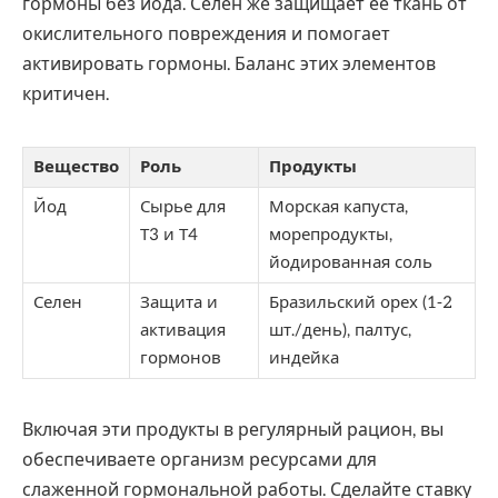
гормоны без йода. Селен же защищает ее ткань от
окислительного повреждения и помогает
активировать гормоны. Баланс этих элементов
критичен.
Вещество
Роль
Продукты
Йод
Сырье для
Морская капуста,
Т3 и Т4
морепродукты,
йодированная соль
Селен
Защита и
Бразильский орех (1-2
активация
шт./день), палтус,
гормонов
индейка
Включая эти продукты в регулярный рацион, вы
обеспечиваете организм ресурсами для
слаженной гормональной работы. Сделайте ставку