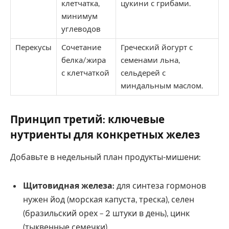
клетчатка,
цукини с грибами.
минимум
углеводов
Перекусы
Сочетание
Греческий йогурт с
белка/жира
семенами льна,
с клетчаткой
сельдерей с
миндальным маслом.
Принцип третий: ключевые
нутриенты для конкретных желез
Добавьте в недельный план продукты-мишени:
Щитовидная железа:
для синтеза гормонов
нужен йод (морская капуста, треска), селен
(бразильский орех – 2 штуки в день), цинк
(тыквенные семечки).