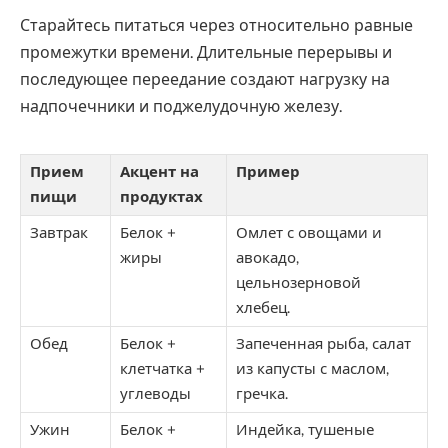
Старайтесь питаться через относительно равные
промежутки времени. Длительные перерывы и
последующее переедание создают нагрузку на
надпочечники и поджелудочную железу.
Прием
Акцент на
Пример
пищи
продуктах
Завтрак
Белок +
Омлет с овощами и
жиры
авокадо,
цельнозерновой
хлебец.
Обед
Белок +
Запеченная рыба, салат
клетчатка +
из капусты с маслом,
углеводы
гречка.
Ужин
Белок +
Индейка, тушеные