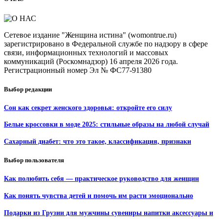
Сетевое издание "Женщина истина" (womontrue.ru)
зарегистрировано в Федеральной службе по надзору в сфере
связи, информационных технологий и массовых
коммуникаций (Роскомнадзор) 16 апреля 2026 года.
Регистрационный номер Эл № ФС77-91380
Выбор редакции
Сон как секрет женского здоровья: откройте его силу
Белые кроссовки в моде 2025: стильные образы на любой случай
Сахарный диабет: что это такое, классификация, признаки
Выбор пользователя
Как полюбить себя — практическое руководство для женщин
Как понять чувства детей и помочь им расти эмоционально
Подарки из Грузии для мужчины сувениры напитки аксессуары и