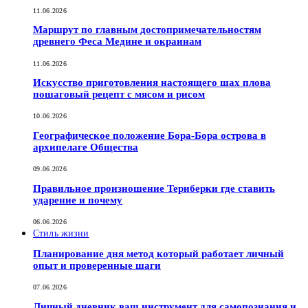
11.06.2026
Маршрут по главным достопримечательностям
древнего Феса Медине и окраинам
11.06.2026
Искусство приготовления настоящего шах плова
пошаговый рецепт с мясом и рисом
10.06.2026
Географическое положение Бора-Бора острова в
архипелаге Общества
09.06.2026
Правильное произношение Териберки где ставить
ударение и почему
06.06.2026
Стиль жизни
Планирование дня метод который работает личный
опыт и проверенные шаги
07.06.2026
Личный дневник ваш инструмент для самопознания и