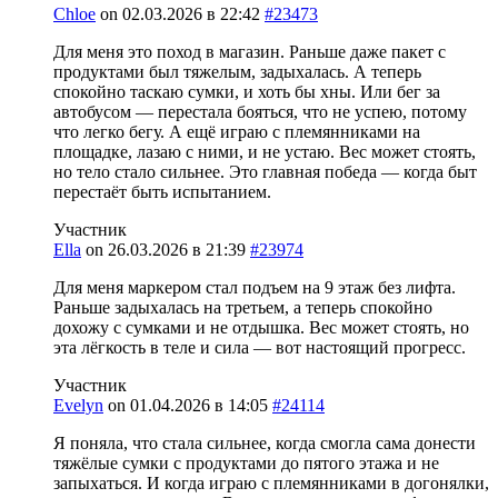
Chloe
on
02.03.2026 в 22:42
#23473
Для меня это поход в магазин. Раньше даже пакет с
продуктами был тяжелым, задыхалась. А теперь
спокойно таскаю сумки, и хоть бы хны. Или бег за
автобусом — перестала бояться, что не успею, потому
что легко бегу. А ещё играю с племянниками на
площадке, лазаю с ними, и не устаю. Вес может стоять,
но тело стало сильнее. Это главная победа — когда быт
перестаёт быть испытанием.
Участник
Ella
on
26.03.2026 в 21:39
#23974
Для меня маркером стал подъем на 9 этаж без лифта.
Раньше задыхалась на третьем, а теперь спокойно
дохожу с сумками и не отдышка. Вес может стоять, но
эта лёгкость в теле и сила — вот настоящий прогресс.
Участник
Evelyn
on
01.04.2026 в 14:05
#24114
Я поняла, что стала сильнее, когда смогла сама донести
тяжёлые сумки с продуктами до пятого этажа и не
запыхаться. И когда играю с племянниками в догонялки,