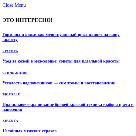
Close Menu
ЭТО ИНТЕРЕСНО!
Гормоны и кожа: как менструальный цикл влияет на вашу
красоту
КРАСОТА
Уход за кожей в межсезонье: советы для идеальной красоты
СТИЛЬ ЖИЗНИ
Усталость надпочечников — симптомы и восстановление
ЗДОРОВЬЕ
Правильное окрашивание бровей краской техника выбора цвета и
нанесения
КРАСОТА
10 тайных мужских страхов